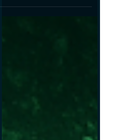
הראשונה. כבר אז וגם היום שאלת המשמעות העסיקה
אותי ועדין מעסיקה אותי, נוכחת ברמה היומיומית כמעט
בכל דבר שאני עושה. בדיוק כמו שמעסיקה אתכם... אני
רוצה להציע לכם נקודת מבט שונה ומאתגרת על הנושא.
תזרמו איתי. אני בטוח שתצאו נשכרים. כבר הכותרת של
הספר מרמזת על כך שמשמעות צריך לחפש. משמע היא
לא קיימת. שמציאת משמעות דורשת מאמץ, תהליך פנימי
ומשאבים. ומעבר לכך מיד מקפיצה את הפחד מחיים שה
ללא משמעות. ללא תכלית. מכאן הדרך קצרה אל
השאלה הפ