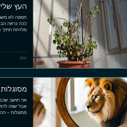
העץ שלי 
מלהיות חתיך מ
מודה,...
מסוגלות
אני חושב שכב
אבל שווה להדג
מסוגלות – ההב
ביעד שהצבתי..