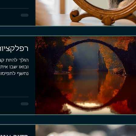
רפלקציות
הולך להיות קצ
ובואו שבו איתי
נחשף לתפיסות
לקחת את...