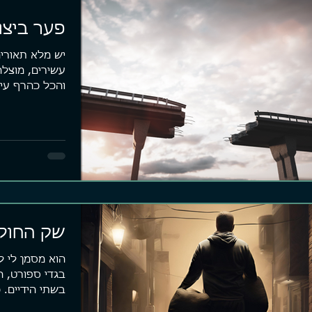
פער ביצו
יש מלא תאוריה
עשירים, מוצלח
והכל כהרף עין
שבועות...
שק החול
הוא מסמן לי ל
בגדי ספורט, ח
בשתי הידיים. 
בצהרים...