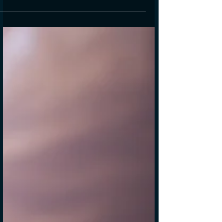
החוויה שלנו את העולם מתבססת ע"י קליטה
של החזרים. פידבקים. אנרגיה החוזרת אלינו
מהסביבה ומתפרשת אצלנו (סובייקטיבית)
כהגדרה של מהי הסביבה בה...