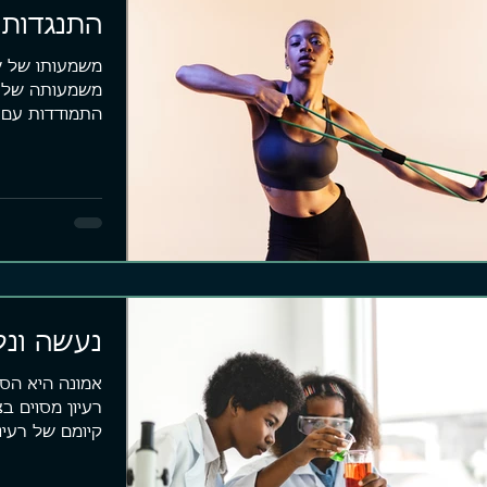
התנגדות 
משמעותו של שי
משמעותה של י
התמודדות עם ה
פנימית כזו...
נעשה ונל
אמונה היא הס
רעיון מסוים ב
קיומם של רעיו
התלבטות, מצב