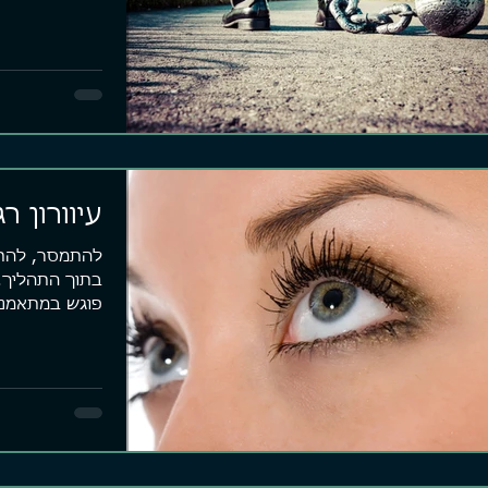
אושר ולהיפך...
ת מהמטריקס
ארגז כלים
פוסטי
ם המציאות סוגרת עלי. יש תחושה
פגשתי השבוע מתאמן שלי למפגש חיזוק
כולם רו
 מוצא. קצת כמו לעשות רפטינג
תקופתי. מה לעשות, אני קרציה. לא נותן
ניון עמוק שקירותיו הכהים
למתאמנים שלי ליפול. אחד העקרונות הכי
חברה אמ
ים לשמים, משאירים פס דק של
חשובים שלי באימון הוא שמעבר...
מהירה ש
כחולים, מוארים מעל. מאבק עיקש
 קוצפים, נרטב מנתזי מים, חותר
אות בנתיב אחד שרק הוא אפשרי.
להפסיק לחתור זה לא אופציה.
לא בשבילי. יש בי רצון פנימי
עיוורון רג
, להשתחרר, קול חזק שרוצה
 די....!!! לעצור את המרוץ המשוגע
להתמסר, להתח
יים. להתפכח. להתעורר יום אחד,
בתוך התהליך. 
ח לראות את המציאות כפי שהיא
פוגש במתאמני
לשנות את מציאות חיי. מחזיק
ה
אל נכשלים...