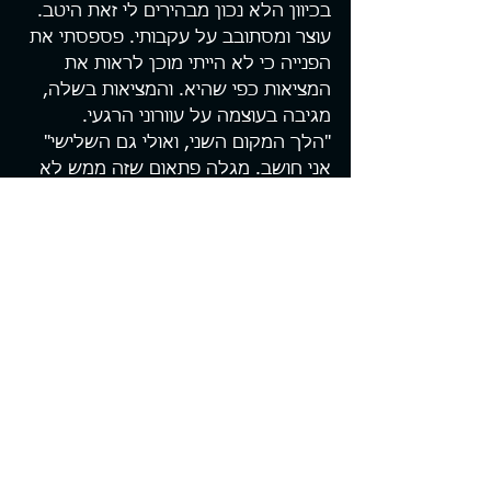
בכיוון הלא נכון מבהירים לי זאת היטב. 
עוצר ומסתובב על עקבותי. פספסתי את 
הפנייה כי לא הייתי מוכן לראות את 
המציאות כפי שהיא. והמציאות בשלה, 
מגיבה בעוצמה על עוורוני הרגעי.
"הלך המקום השני, ואולי גם השלישי" 
אני חושב. מגלה פתאום שזה ממש לא 
אכפת לי. Shit happens, זה חלק 
מהעניין. אתה יודע איך מתחיל המירוץ 
אבל אין לך מושג באיזה הפתעות תתקל 
בדרך. הקלות בה אני מקבל את מה 
שקרה, חוסר האכזבה שאני חש גורמים 
לי להבין פתאום שהנה התגמשתי.
מטפס ועולה. רואה את הרץ שנמצא 
במקום השלישי כמה עשרות מטרים 
לפני, מזהה הזדמנות נוספת. נותן הכל, 
והגוף לא מאכזב. חולף על פניו וממשיך. 
עוצר את השעון על שעה ו40 דקות, 
מקום שלישי כללי. מגלה שטעות הניווט 