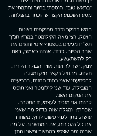
יין משובח. מה שבטוח תהיה ריצה 
"בראש טוב". הוספתי בחיוך וחתמתי את 
מסע השכנוע הקצר שהוכתר בהצלחה.
חמש בבוקר וכבר ממוקמים בשטח 
הזינוק. רצי מאה הקילומטר במרוץ תנ"ך 
תש"ח מגיעים בטפטוף איטי וחוצים את 
שחר הסיום. כבוד. אנחנו כאמור, באנו 
רק להשתעשע.
זינוק. ישר לזרועות אוויר הבוקר הקריר. 
תענוג. מתחיל בקצב חזק ומגלה 
להפתעתי שאני בחוד החנית, ברביעייה 
המובילה. עוד שני קילומטר ואני תופס 
את המקום השני.
להנות אני מזכיר לעצמי, זו המטרה. 
שכחת?  ומגלה שזה בדיוק מה שאני 
עושה. נותן לגוף פשוט לרוץ. משחרר 
את כל העכבות, את המחשבות על מה 
שהיה ומה שצפוי בהמשך ופשוט נותן 