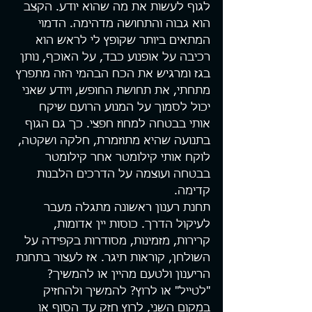
לגוף לעשות את מה שהוא יודע. הקצב 
הוא גבוה והתחושה מדהימה. הדמוי 
המתאים ביותר שקופץ לי לראש הוא 
רכיבה על אופנוע כבד, על האוכף, נותן 
בגז ומרגיש את הכח הבהמי הזה מתפרץ 
מתחתי, את תחושת החופש, ויודע שאני 
יכול לסמוך על המנוע הרועם שיקח 
אותי בבטחה למחוז חפצי. כך גם הגוף 
בתנועה שהיא מתוזמרת, חלקה ושקטה, 
לוקח אותי קילומטר אחר קילומטר 
בבטחה ועוצמה על הדרכים הלבנות 
קדימה.
תחנת רענון ראשונה מתגלה מעבר 
לעיקול הדרך. כוסות יין אדומות, 
קרירות, מזמינות, מסודרות בקפידה על 
השולחן, קוראות תיגר. אז לעצור בתחנת 
הריענון ולטעם מהיין או להמשיך? 
"לטייל" או לרוץ? להמשיך ולהחזיק 
במקום השני, לרוץ חזק עד הסוף או 