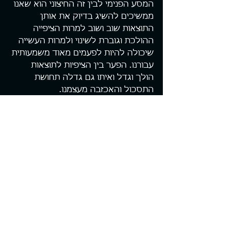
המסע הפנימי לבין זה החיצוני הוא שאנו 
ממשיכים להשיג בדיוק את אותן 
התוצאות שוב ושוב למרות הציפייה 
ההולכת וגוברת לשינוי ולמרות העשייה 
שיכולה להיות לפעמים מאוד משמעותית 
עבורנו. הפער בין הציפיות לתוצאות 
הולך וגדל ואיתו גם גדלה תחושת 
התסכול והאכזבה מעצמנו.
זהו מעגל המזין את עצמו והתחושות 
שהן הפועל היוצא מהתנהלות שכזו רק 
הולכות ומתעצמות עם הזמן.
עם זאת, את הרצף הזה כן ניתן לשבור 
ולהטות את סיבוב הגלגל כך שיפעל 
לטובתנו. הדבר דורש את האומץ 
להסתכל פנימה בכנות ולראות בדיוק 
היכן אנו נמצאים, לקבל החלטה 
ולהתחייב כלפי השינוי הפנימי שאנו 
רוצים לבצע מתוך הבנה שבכדי להשיג 
תוצאות שונות בחיינו אנו צריכים להתחיל 