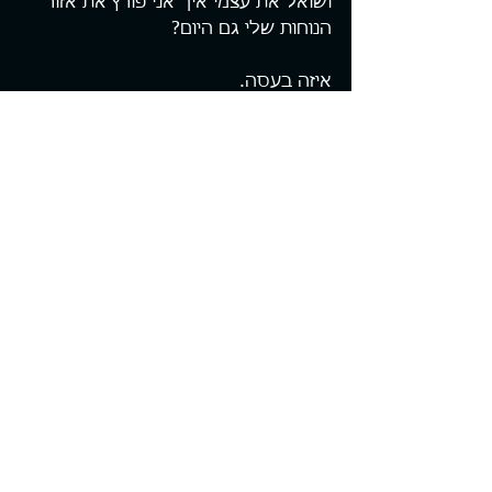
ושואל את עצמי איך אני פורץ את אזור 
הנוחות שלי גם היום?
איזה בעסה.
אכלתם אותה.
עכשיו כבר לא תוכלו לעבור ליד 
העציצים שלכם בבית בלי לשאול את 
עצמכם את אותה השאלה בדיוק.
כי עכשיו אתם יודעים. אתם מבינים, 
שכולנו בונזאי כזה או אחר ושאם רק 
תעזו לנטוע את עצמכם באדמה שאין 
בה מעצורים גם לאושר שלכם לא יהיה 
גבול.
דמיינו.