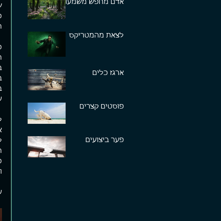
אדם מחפש משמעות
ש
כ
ה
לצאת מהמטריקס
כ
ה
ב
ארגז כלים
ב
ב
ע
פוסטים קצרים
ל
א
פער ביצועים
ל
ה
כ
ו
ע