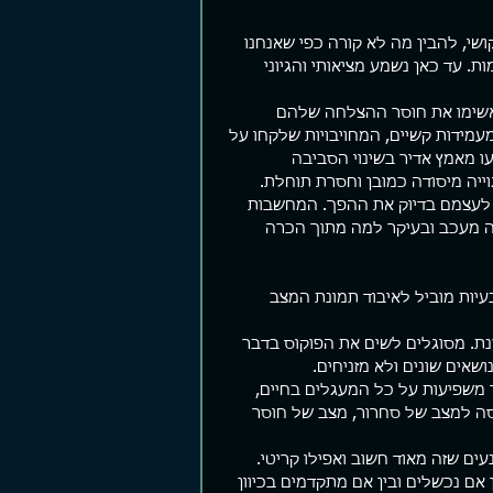
שי, להבין מה לא קורה כפי שאנחנו 
. עד כאן נשמע מציאותי והגיוני 
ם קצרים
פער ביצועים
שומר 
צים פוסטים קצרים. עזבו פוסטים,
יש מלא תאוריה שם בחוץ על איך הופכים
"אתה יהו
אשימו את חוסר ההצלחה שלהם 
תנו Story, תנו Reels. העיקר אל תחפרו.
להיות עשירים, מוצלחים, חטובים,
מוכן בעל
מעמידות קשיים, המחויבויות שלקחו על 
רה לי לא מזמן תוך כדי גלילה
מאושרים, יפים יותר והכל כהרף עין. אם
לשמוע מש
 מאמץ אדיר בשינוי הסביבה 
ל עמוד הפייסבוק שלי...
לא תוך כמה ימים אז תוך שבועות...
חשוך. "כן
וייה מיסודה כמובן וחסרת תוחלת.
ו לעצמם בדיוק את ההפך. המחשבות 
ה מעכב ובעיקר למה מתוך הכרה 
יות מוביל לאיבוד תמונת המצב 
זנת. מסוגלים לשים את הפוקוס בדבר 
שאים שונים ולא מזניחים.
ך משפיעות על כל המעגלים בחיים, 
יסה למצב של סחרור, מצב של חוסר 
ים שזה מאוד חשוב ואפילו קריטי. 
אם נכשלים ובין אם מתקדמים בכיוון 