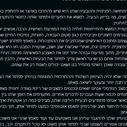
תחושה הפנימית והטבעית שלנו היא שיש להתרכז באתגר או לחלופין בקו
וצים, מה בדיוק הבעיה. למצוא את הפערים ולפתור אותה כתנאי להתקדמות
ת מהמטריקס
ארגז כלים
פוסטי
חלוטין.
ם המציאות סוגרת עלי. יש תחושה
פגשתי השבוע מתאמן שלי למפגש חיזוק
כולם רו
קודת המוצא להתייחסות תלויה ברמת המודעות האישית. הרבה אנשים י
 מוצא. קצת כמו לעשות רפטינג
תקופתי. מה לעשות, אני קרציה. לא נותן
גורמים חיצוניים סביבתיים כגון מקום העבודה, הזוגיות, נסיבות החיים ש
ניון עמוק שקירותיו הכהים
למתאמנים שלי ליפול. אחד העקרונות הכי
חברה אמ
צמם ומתוכם האילוצים שמכתיבים את ההתנהלות. במאמץ לפתרון ישקיעו
ים לשמים, משאירים פס דק של
חשובים שלי באימון הוא שמעבר...
מהירה ש
חיצונית. לימים יגלו, ואחרי שיכשלו שוב ושוב, שנקודת המבט הזו היא שג
כחולים, מוארים מעל. מאבק עיקש
חרים, מתוך מודעות גבוהה יותר יפנו את האצבע המאשימה פנימה ויגיד
 קוצפים, נרטב מנתזי מים, חותר
אות בנתיב אחד שרק הוא אפשרי.
מלוות אותם הן שדבר ראשון צריך לפתור את הבעיות האישיות, להבין מ
להפסיק לחתור זה לא אופציה.
עובדה שאכן השינוי מתחיל בנו ושאנו יכולים לשנות רק את עצמנו.
לא בשבילי. יש בי רצון פנימי
, להשתחרר, קול חזק שרוצה
ה שלא יהיה העיסוק השיטתי וההתרכזות המוגזמת בניסיון לפתור את הבע
 די....!!! לעצור את המרוץ המשוגע
רחבה יותר ובעיקר ליציאה מאיזון.
יים. להתפכח. להתעורר יום אחד,
מצב הנורמלי אנחנו יוצאים ונכנסים למצבים של ריכוז בצורה יחסית מאו
ח לראות את המציאות כפי שהיא
לשנות את מציאות חיי. מחזיק
סוים לכמה שעות ועוברים לדברים אחרים. מתעדפים את הזמן שלנו בין נו
ה
אשר אנחנו מתוודעים לבעיות הליבה שלנו, מבינים כמה הן אקוטיות ואי
כול להיווצר מצב של ניסיון ומאמץ אובססיבי כמעט לפתור אותן, תוך כנ
יזון.
ניסיון שלנו להתגבר עליהן אנו משקיעים עוד ועוד מאמץ שהרי אנו משוכנע
נחנו אומרים לעצמנו שבלי לפתור אותן פשוט לא נוכל להתקדם. וכך, בין 