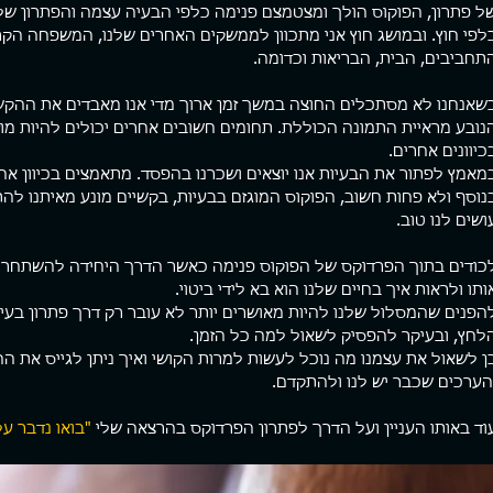
ל פתרון, הפוקוס הולך ומצטמצם פנימה כלפי הבעיה עצמה והפתרון שלה
לפי חוץ. ובמושג חוץ אני מתכוון לממשקים האחרים שלנו, המשפחה הקר
תחביבים, הבית, הבריאות וכדומה.
שאנחנו לא מסתכלים החוצה במשך זמן ארוך מדי אנו מאבדים את ההק
נובע מראיית התמונה הכוללת. תחומים חשובים אחרים יכולים להיות מוזנ
כיוונים אחרים.
מאמץ לפתור את הבעיות אנו יוצאים ושכרנו בהפסד. מתאמצים בכיוון אח
נוסף ולא פחות חשוב, הפוקוס המוגזם בבעיות, בקשיים מונע מאיתנו לה
ושים לנו טוב.
כודים בתוך הפרדוקס של הפוקוס פנימה כאשר הדרך היחידה להשתחרר מ
ותו ולראות איך בחיים שלנו הוא בא לידי ביטוי.
הפנים שהמסלול שלנו להיות מאושרים יותר לא עובר רק דרך פתרון בעיו
לחץ, ובעיקר להפסיק לשאול למה כל הזמן.
ן לשאול את עצמנו מה נוכל לעשות למרות הקושי ואיך ניתן לגייס את הח
הערכים שכבר יש לנו ולהתקדם.
וד באותו העניין ועל הדרך לפתרון הפרדוקס בהרצאה שלי 
"בואו נדבר על