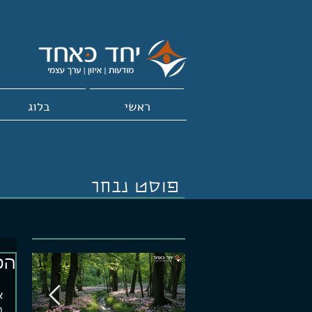
ראשי
בלוג
פוסט נבחר
הפ
א
ה