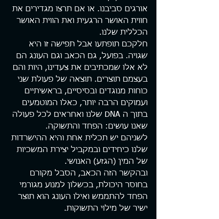
אורגים סביבנו. או אם תרצו מגדירים את 
חווית האושר הרגעית ואת הווית האושר 
הכללית שלנו.
חלקכם תופתעו אבל תפישה זו היא 
שגויה. בפועל, גם הכאב וגם העונג הם 
לא אלו שמכתיבים את צעדינו, היות והם 
בעצמם תוצרים. תוצאה של פעולת שני 
כוחות מנוגדים ובסיסיים, בראשיתיים 
ועמוקים הרבה יותר, כאלו המוטמעים 
בתוך ה DNA שלנו ואחראים לכל פעולה 
שאנו עושים: הפחד והתשוקה.
לשניהם יש תכלית אחת והיא ההישרדות 
שלנו כיחידים ובמקביל יצירת המשכיות 
של המין (הגזע) האנושי.
ובהקשר הזה הכאב, הסבל מקורם 
בחוסר היכולת, בכשלון למנוע מגורמי 
הפחד להתממש ואילו העונג הוא תוצר 
ישיר של מילוי התשוקות.