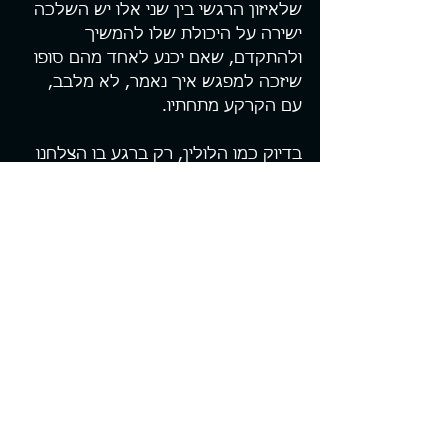
שלאיזון הרגשי בין שני אלו יש השלכה 
ישירה על היכולת שלו להמשיך 
ולהתקדם, שאם יכנע לאחד מהם סופו 
שיזכה למפגש איך נאמר, לא מלבב, 
עם הקרקע מתחתיו.
בדיוק כמו הלולין, רק ברגע בו הצלחנו 
להגיע לנקודת האיזון בין הכוחות 
שפועלים עלינו אנו מצליחים לחוות את 
השקט ובאמת להשתחרר. לא מאחיזתם 
בנו אלא כאמור מההשפעה התמידית 
שלהם על שיקול הדעת ומערכת קבלת 
ההחלטות. במצב זה אנו מסוגלים 
להפנות את כל תשומת ליבנו אל 
המשימה העומדת בפנינו. להתפנות 
רגשית ולאפשר לעצמנו להיות מאושרים 
יותר. להתבונן מעצמנו החוצה, אל 
התמונה הגדולה יותר תוך הצבת יעדים 
שאינם עוסקים רק בתועלתנו האישית.