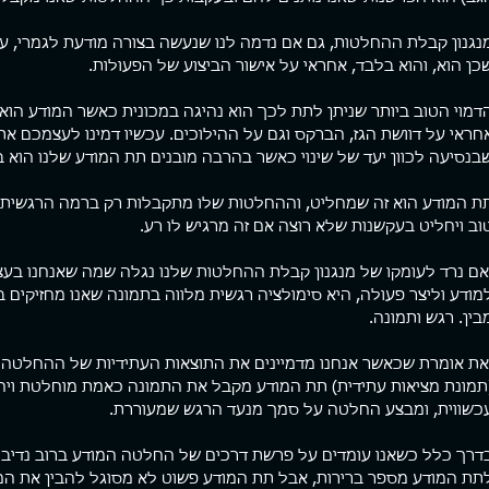
נגנון קבלת ההחלטות, גם אם נדמה לנו שנעשה בצורה מודעת לגמרי, ע
כן הוא, והוא בלבד, אחראי על אישור הביצוע של הפעולות.
ת מהמטריקס
ארגז כלים
פוסטי
ם המציאות סוגרת עלי. יש תחושה
פגשתי השבוע מתאמן שלי למפגש חיזוק
כולם רו
דמוי הטוב ביותר שניתן לתת לכך הוא נהיגה במכונית כאשר המודע הוא
 מוצא. קצת כמו לעשות רפטינג
תקופתי. מה לעשות, אני קרציה. לא נותן
חראי על דוושת הגז, הברקס וגם על ההילוכים. עכשיו דמינו לעצמכם את
ניון עמוק שקירותיו הכהים
למתאמנים שלי ליפול. אחד העקרונות הכי
חברה אמ
בנסיעה לכוון יעד של שינוי כאשר בהרבה מובנים תת המודע שלנו הוא ב
ים לשמים, משאירים פס דק של
חשובים שלי באימון הוא שמעבר...
מהירה ש
כחולים, מוארים מעל. מאבק עיקש
ת המודע הוא זה שמחליט, וההחלטות שלו מתקבלות רק ברמה הרגשית. כל
 קוצפים, נרטב מנתזי מים, חותר
אות בנתיב אחד שרק הוא אפשרי.
וב ויחליט בעקשנות שלא רוצה אם זה מרגיש לו רע.
להפסיק לחתור זה לא אופציה.
לא בשבילי. יש בי רצון פנימי
אם נרד לעומקו של מנגנון קבלת ההחלטות שלנו נגלה שמה שאנחנו בעצ
, להשתחרר, קול חזק שרוצה
מודע וליצר פעולה, היא סימולציה רגשית מלווה בתמונה שאנו מחזיקים 
 די....!!! לעצור את המרוץ המשוגע
בין. רגש ותמונה.
יים. להתפכח. להתעורר יום אחד,
ח לראות את המציאות כפי שהיא
לשנות את מציאות חיי. מחזיק
את אומרת שכאשר אנחנו מדמיינים את התוצאות העתידיות של ההחלטה או
ה
תמונת מציאות עתידית) תת המודע מקבל את התמונה כאמת מוחלטת ויחי
כשווית, ומבצע החלטה על סמך מנעד הרגש שמעוררת.
דרך כלל כשאנו עומדים על פרשת דרכים של החלטה המודע ברוב נדיבות
תת המודע מספר ברירות, אבל תת המודע פשוט לא מסוגל להבין את המוש