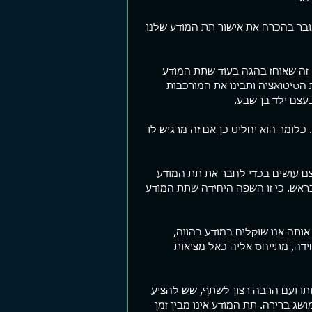
ובר בהכרח את אישור תת המודע שלנו 
ם קצרים
פער ביצועים
שומר 
צים פוסטים קצרים. עזבו פוסטים,
יש מלא תאוריה שם בחוץ על איך הופכים
"אתה יהו
 זה שאוחז בהגה בעוד שתת המודע 
תנו Story, תנו Reels. העיקר אל תחפרו.
להיות עשירים, מוצלחים, חטובים,
מוכן בעל
 הסיטואציה ותבינו את המורכבות 
רה לי לא מזמן תוך כדי גלילה
מאושרים, יפים יותר והכל כהרף עין. אם
לשמוע מש
עצם ילד בן שבע.
ל עמוד הפייסבוק שלי...
לא תוך כמה ימים אז תוך שבועות...
חשוך. "כן
ומר הוא יחליט כן אם זה מרגיש לו 
ם עושים בכדי לחבר את תת המודע 
בראש. כי זו השפה היחידה שתת המודע 
תה אנו שוקלים במודע בהווה, 
דה, מתייחס אליה כאל מציאות 
ו ועם הרבה רצון לשתף, שש להציע 
ג ברירה. תת המודע אינו מבין זמן 