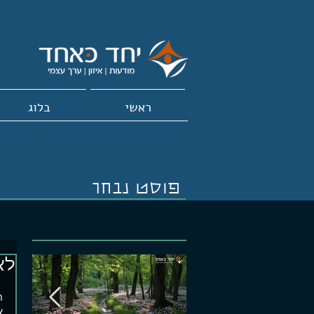
ראשי
בלוג
פוסט נבחר
לא
ה
א