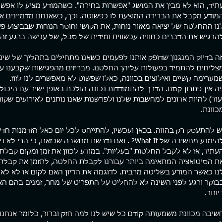
מודע מקבל את הברירה המוצעת לו כפשוטה. וכך, כשאנחנו מדמיינים א
נו ההחלטה של יציאה מאזור נוחות, את הקושי וחוסר הנוחות שבביצוע פע
הרגיש את הדברים כחוויה עכשווית ומידית של סבל, של ענישה ברגע זה
זה בדיוק המנגנון שדופק אותנו לפעמים כשאנו מתחילים בתהליך של שינוי.
צליחים להתמיד בפעולות עליהן החלטנו. מבריזים מהפגישות שקבענו עם 
מערימה קשיים ואילוצים בכוונה, כאלו שפשוט לא מאפשרים לנו לזוז.
ה אין פתרון קסם. הדרך להתמודדות נכונה הולכת באופן ישיר עם היכול
עוד) להיות אדונים למחשבות שלנו ולפרשנות שאנו נותנים לאירועים שקור
כוונת.
ש להתעסק רק בהווה. בכאן ועכשיו, להתייחס לכל יום כאל הזדמנות חד
להימנע מחשיבה של What If? . ואם נדרשת מחשבה שכזאת, כ
עתיד, אז לא לקבל החלטות "בעליות". במודע לכוון את זמן ומקום קבלת
ת הסיטואציה המתאימה ביותר עבורנו לקבלת החלטה, לתזמן את קבלת 
נו כאשר המודע בשליטה מרבית. לדוגמה את הדיון האם לקום או לא לאי
בוקר ורגע לפני השינה לא להחליט על התפריט של מחר, זמנים בהם ה
יותר.
שיבה מכוונת משמעותה קודם כל שיש לנו למה חזק וברור, כלומר אנחנו מ