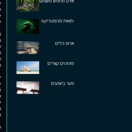
אדם מחפש משמעות
ה
ל
לצאת מהמטריקס
ל
ו
מ
ארגז כלים
ש
פ
ו
פוסטים קצרים
מ
י
פער ביצועים
ה
א
ל
ב
ב
ח