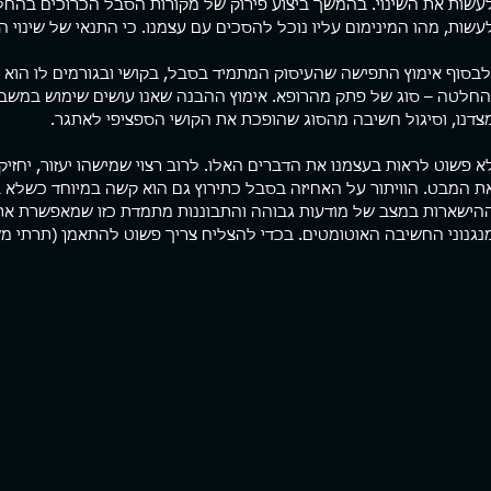
עשות את השינוי. בהמשך ביצוע פירוק של מקורות הסבל הכרוכים בהחל
עשות, מהו המינימום עליו נוכל להסכים עם עצמנו. כי התנאי של שינוי ה
לבסוף אימוץ התפישה שהעיסוק המתמיד בסבל, בקושי ובגורמים לו הוא
החלטה – סוג של פתק מהרופא. אימוץ ההבנה שאנו עושים שימוש במשבר 
צדנו, וסיגול חשיבה מהסוג שהופכת את הקושי הספציפי לאתגר.
א פשוט לראות בעצמנו את הדברים האלו. לרוב רצוי שמישהו יעזור, יחזיק 
ת המבט. הוויתור על האחיזה בסבל כתירוץ גם הוא קשה במיוחד כשלא 
הישארות במצב של מודעות גבוהה והתבוננות מתמדת כזו שמאפשרת את 
נגנוני החשיבה האוטומטים. בכדי להצליח צריך פשוט להתאמן (תרתי מ