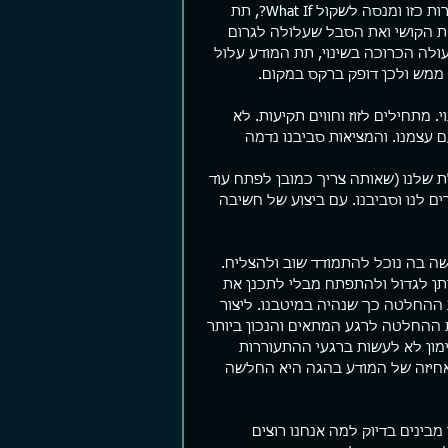
עתיד, הוא לא מבין את המושג "אפשרות בחירה". כשהמודע מציע לו אפשרות כזו ומנסה לשקול What If?, תת 
ת הקושי ואת הסבל שעלולה לגרום 
ולה הכרוכה בשינוי, תת המודע עלול 
 ממש ולכן דופק ברקס במקום.
 מתחילים לזוז וחווים תקיעות. לא 
עצמנו. והמציאות סביבנו נדמה 
ת שלנו (שאותה צריך כמובן לפתח עוד 
ים לנו וסביבנו. עם ביצוע של חשיבה 
שה בה נוכל להתמודד שוב ולהצליח. 
י הרי לא ניתן לגדול ולהתפתח מבלי לתכנן את 
 ההחלטה כך שנהיה במיטבנו. ליצור 
ההחלטה לרגע המתאים והנכון ביותר 
מון לא לעשות ברגעי ההתעוררות 
אחיזה של המודע בהגה היא החלשה 
בינים בדיוק למה אנחנו רוצים 