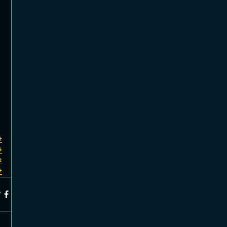
#
#
#
#