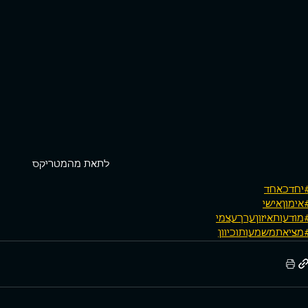
לתאת מהמטריקס
יחדכאחד
אימוןאישי
מודעותאיזוןערךעצמי
מציאתמשמעותוכיוון