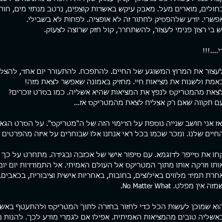
חולים, מוארים מעל. מאבק עיקש באשדות קוצפים, נרטב מנתזי מים, חות
פשרי. יודע שלהפסיק לחתור זה לא אופציה. לפחות לא בשבילי.
ש בי רצון פנימי לעצור, להשתחרר, קול חזק שרוצה לצעוק. 
ת מהמטריקס
ארגז כלים
פוסטי
ם המציאות סוגרת עלי. יש תחושה
פגשתי השבוע מתאמן שלי למפגש חיזוק
כולם רו
י....!!!
 מוצא. קצת כמו לעשות רפטינג
תקופתי. מה לעשות, אני קרציה. לא נותן
ניון עמוק שקירותיו הכהים
למתאמנים שלי ליפול. אחד העקרונות הכי
חברה אמ
עצור את המרוץ המשוגע של החיים. להתפכח. להתעורר יום אחד, להצלי
ים לשמים, משאירים פס דק של
חשובים שלי באימון הוא שמעבר...
מהירה ש
אמת ולשנות את מציאות חיי. מחזיק באמונה שאפשר לצאת מזה! 
כחולים, מוארים מעל. מאבק עיקש
צאת מהמטריקס לנפץ את המציאות שהיא אשליה. כמו בסרט זוכרים?
 קוצפים, נרטב מנתזי מים, חותר
אות בנתיב אחד שרק הוא אפשרי.
ם תקווה שאם רק אצליח לצאת מהמטריקס אז...
להפסיק לחתור זה לא אופציה.
לא בשבילי. יש בי רצון פנימי
אז אני חושב שנייה נוספת על הדימוי הזה של ה"מטריקס". על הסרט הגאונ
, להשתחרר, קול חזק שרוצה
חיים שלנו. ונזכר שכמו בכל ראי אנחנו אלו שבוחרים על איזה מהפרטי
 די....!!! לעצור את המרוץ המשוגע
יים. להתפכח. להתעורר יום אחד,
חו את סייפר לדוגמא. עם סיפור אישי של אכזבה ובגידה. מתחרט על כך
ח לראות את המציאות כפי שהיא
לשנות את מציאות חיי. מחזיק
ותו וזרקה אותו מתוך המטריקס אל העולם האמיתי. אל התמודדות יום יומית
ה
חרת תמיד מלווים באילוצים, בחובות, באחריות אישית וציבורית, בכאבים,
זה אין מפלט. No Matter What.
וא שמוכן לעשות הכל כדי לחזור בחזרה לתוך המטריקס ולהתעטף באשלי
אשליה טובים מהמציאות האמיתית. אפילו אם לגמרי מודע לכך. להנות 