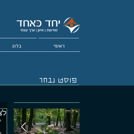
ראשי
בלוג
פוסט נבחר
לצ
ל
ק