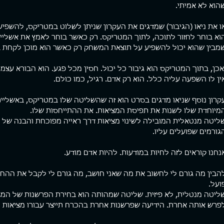
הוא לא אמיתי.
ו את ניאו (הגיבור) שמדגים את העקרון שניתן לשלוט במטריקס, להשפי
וא בוחר לחזור לתוכה, לתוך המטריקס. רק כאשר בוחר לאמץ את אשליי
מבין שהוא יכול להשפיע על תוצאת המשחק רק כאשר הוא מוכן לקחת ב
אכן, בתוך המטריקס הוא גיבור כל יכול. חסין מכל פגע. הוא הבורא עצמו
ין לו השפעה עליה כלל. הוא רק אדם. רגיל, כמו כולם.
קרון נוסף שניאו מדגים בסרט הוא זה שהשליטה שלו במטריקס, באשליית
מיוחדת שלו לשנות את תפיסת המציאות. את ההתייחסות שלו.
ליטה מנטאלית המובילה לשינוי מציאות דרך ראייה מפוכחת והבנה של 
גורמים שפועלים עליו. 
נחנו קוראים לזה לחיות במודעות. להיות אדם מודע.
הבין מה גורם לי לחשוב את מה שאני חושב, מה גורם לי לקבל את ההחל
ועל.
ליטה מנטלית, לא פיזית. שליטה שמהותה הוא בחירת הפרשנות של המציא
פרש אותה אחרת. הידיעה שפרשנות אחרת בהכרח תייצר עבורו מציאות ח