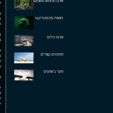
אדם מחפש משמעות
ש
א
לצאת מהמטריקס
ה
ש
ו
ארגז כלים
א
ע
פוסטים קצרים
ה
ש
ה
פער ביצועים
א
ל
פ
ש
ל