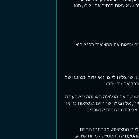
ר ללא לאות בנתיב אחד שרק הוא 
ם קצרים
פער ביצועים
שומר 
צים פוסטים קצרים. עזבו פוסטים,
יש מלא תאוריה שם בחוץ על איך הופכים
"אתה יהו
תנו Story, תנו Reels. העיקר אל תחפרו.
להיות עשירים, מוצלחים, חטובים,
מוכן בעל
רה לי לא מזמן תוך כדי גלילה
מאושרים, יפים יותר והכל כהרף עין. אם
לשמוע מש
ח לראות את המציאות כפי שהיא 
ל עמוד הפייסבוק שלי...
לא תוך כמה ימים אז תוך שבועות...
חשוך. "כן
י שהצליח לייצר ראי גדול ומפוכח של 
ם בבבואה להסתכל.
 שלקח את הגלולה האדומה זו שהעירה 
, אל הגילוי שהחיים במציאות כזו או 
 אכזבות וחלומות שנשברים. 
ית המציאות. מבחינתו החיים 
מהטעם של הסטייק למרות שיודע 