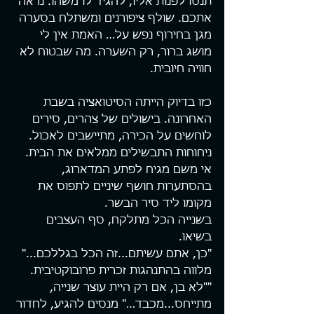
תנסו לפנות אליו, להגיד לו משהו. נראה 
אתכם. שולף ציפורנים ומשתלח בסערה 
מגן בחירוף נפש על… האמת אין לי 
מושג ברור, רק השערה. מה שבטוח לא 
חוויה חיובית.
כזו בדיוק הייתה הסיטואציה בשבת 
האחרונה. בישולים של צהרים, סירים 
לוחשים על הכירה, מתיישבים לאכול. 
ניחוחות התבשילים ממלאים את הבית. 
אי משם מגיח לפתע המדארוג, 
בהסתערות חושף שיניים לתפוס את 
מקומו ליד סיר הבשר.
בשנייה הכל מתלקח, סף העצבים 
בשיאו.
"כן, אתם עשיתם...זה הכל בגללכם..." 
מלווה בהתנהגות זכרית פרובוקטיבית.
""לא בן, אם רק היית עוצר שנייה, 
מתייחס...מכבד…" מנסים להגיע, לחדור 