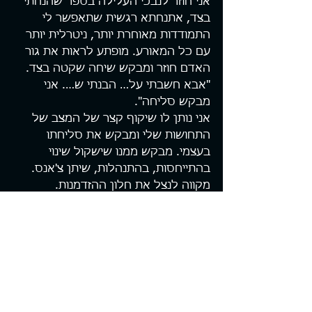
אני חוזר לנבכי העלילה בספר שהנחתי 
בצד, אתנחתא רגשית שתאפשר לי 
התמודדות מאוחרת יותר, ניטרלית יותר 
עם כל המאורע. מופתע לראות את גור 
האדם חוזר ומבקש שיחה שקטה בצד.
"אבא חשבתי על… הבנתי ש…. אני 
מבקש סליחה".
אני נותן לו שיקוף קצר של המצב של 
התחושות שלי ומבקש את סליחתו 
בעצמי. מבקש ממנו שישקול שינוי 
בהתייחסות, בהתנהלות, שיתן צ'אנס. 
מקווה לנצל את חלון ההזדמנות.
"לקחת כל יום בפני עצמו, כל יום הוא 
הזדמנות חדשה וכל צעד קטן קדימה 
הוא הצלחה גדולה" אני משנן לעצמי 
בדרך החוצה. אני כמובן שלא מוותר 
עליו ונושא תפילה בלב שלא יוותר הוא 
על עצמו, שלא יוותר לעצמו.