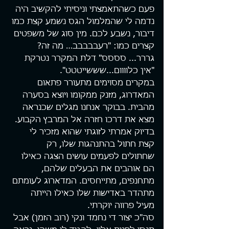
פעם כשהתאמצתי וניסיתי להקשיב היה 
נדמה לי שהמלמול הגס נשמע קצת כמו 
דיבור, נשבע לכם. מין סוג של משפטים 
קצרים כמו: "רעבבבבב… מה זה? 
גררר... סססס" דלת המקרר נטרקת 
"אין כלוווום...שששייטטט".
במקרים מסוימים מתעורר פתאום 
המאדרוג, מזנק ממקומו ויוצא בסערה 
מהבית. בבוקר אנחנו מגלים שכנראה 
מצא את דרכו חזרה אל המרבץ הקבוע. 
בדיוק אמרתי לזוגתי שהוא מזכיר לי 
קצת חתול בהתנהגות שלו, רק 
שחתולים לפעמים עושים הצגה כאילו 
הם אוהבים את הבעלים שלהם, 
מתחנפים, מתייחסים. המדארוג לעומתם 
מתהדר באדישות שלו כאילו הייתה 
מעיל פרווה יוקרתי.
סה"כ יצור די נחמד ונקי (רוב הזמן) אבל 