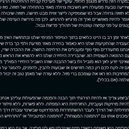
מקרה הזה נדרש מנגנון חלופי. עוקף של מערכת קבלת ההחלטות הרגילה
ידיעה נובעת מפעולה ויש חשיבות גדולה מאוד בהתחלה של תזוזה. נזוז קו
א תזוזה גדולה אבל כזו שמספיקה לייצר זווית מבט חדשה. תזוזה שיכולה 
ומר להיות מאושרים ואיך זה מרגיש להרגיש. לכן פה נדרשת העדפה של 
טנים על פני קפיצה קוונטית של תהליך פריצת גבול.
אחר זמן רב בו היינו כלואים בתוך הסיפור הפנימי שלנו ובתחושת האין מ
עובדה שהתקיעות שלנו היא כאמור בחירה מאוד מודעת ולפי כך ברת שינו
נחנו מתעוררים סוף סוף ומקבלים את הדחיפה החוצה. את ההכרה שדי, 
ם ההונאה העצמית הזו. שהברירה היחידה שלנו היא להוציא את הראש מ
אינני יודע לאן הוא מוביל ולו בשל ההבנה שזהו השביל היחידי המוליך 
ם זה לקח לכם רק כמה חודשים או שבועות להבין, להפנים, להסגר על
מחויבות הזו ראו את עצמכם ברי מזל. ללא עזרה של מאמן טוב זה יכול 
למה (אם בכלל).
ביצוע צריך אז להיות הדרגתי תוך הבנה והפנמה שהפעולות עליהן אנחנו 
היות מדויקות ועקביות, החזרתיות היא המפתח. ללא פשרות, ללא וויתור עצ
תחילתה של הדרך לעבר ההשתחררות מהפרדוקס שבשינוי עוברת דרך היכ
מכנים אותו גם "התמונה המנצחת", "התמונה המיטבית" או "התרחיש הטו
חלימה היא מאותם כישורי חיים שקיבלנו ויש לנו מלידה. אך גם היא כמו