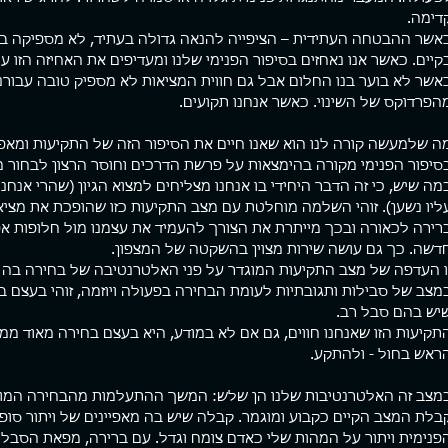
דימה.
אשר ההבטחה העתידית – הציפייה להנאה גדולה בעתיד, לא מספיקה ב
קיים. כאשר אנו נאחזים בסיפור הפנימי שלנו ומעדיפים את האחיזה הזו ע
ת מהמטריקס
ארגז כלים
פוסטי
אשר לא בוער בנו החלום אבל גם חווית המציאות לא מספיק טובה עבורנ
ם המציאות סוגרת עלי. יש תחושה
פגשתי השבוע מתאמן שלי למפגש חיזוק
כולם רו
הפרדוקס של השינוי. כאשר אנחנו תקועים.
 מוצא. קצת כמו לעשות רפטינג
תקופתי. מה לעשות, אני קרציה. לא נותן
ניון עמוק שקירותיו הכהים
למתאמנים שלי ליפול. אחד העקרונות הכי
חברה אמ
ה שלמעשה קורה לנו הוא שאנו חיים את הסיפור הזה של התקיעות ומאפשרי
ים לשמים, משאירים פס דק של
חשובים שלי באימון הוא שמעבר...
מהירה ש
סיפור הפנימי מקורה בהימצאות על פרשת הדרכים וחוסר הרצון לבחור מס
כחולים, מוארים מעל. מאבק עיקש
מה שיש, כי זה הדבר היחידי בו אנחנו מצליחים למצוא הגיון (שהרי אנחנ
 קוצפים, נרטב מנתזי מים, חותר
אות בנתיב אחד שרק הוא אפשרי.
ליו נשען). זוהי השלמה מוחלטת עם מצב התקיעות כזו שהופכת את מציאו
להפסיק לחתור זה לא אופציה.
רירה לכאורה ובכך מייתרת את הצורך להעמיד את עצמנו מול חלופות א
לא בשבילי. יש בי רצון פנימי
דשה. כך גם עושה שירות מצוין בהשקטה של המצפון. 
, להשתחרר, קול חזק שרוצה
ו העדפה של מצב התקיעות המוגדר על פני האלטרנטיבה של בחירה בה קיים
 די....!!! לעצור את המרוץ המשוגע
מצב של סבילות ותגובתיות לעומת הבחירה בפעולה ויוזמה, זוהי בעצם ב
יים. להתפכח. להתעורר יום אחד,
יש בהם סבל רב.
ח לראות את המציאות כפי שהיא
לשנות את מציאות חיי. מחזיק
תקיעות הזו שאנחנו חווים, גם אם לא במודע, היא בעצם בחירה מאוד ממ
ה
ראש בחול - ולהתקע.
מצב זה האלטרנטיבות שלנו הן שלש: המשך ההתעלמות מהבחירה המודעת
בלת המצב הקיים כקבוע ומוגמר. קבלה שיש בה מאפיינים של ויתור סופ
פנימית ויתור על המהות שלי כאדם צומח וגדל. עם ברירה, מפאת הסבל הג