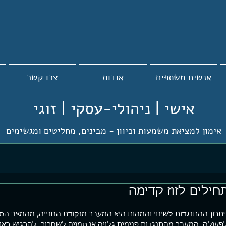
אנשים משתפים
אודות
צרו קשר
אישי | ניהולי-עסקי | זוגי
אימון למציאת משמעות וכיוון -
מבינים, מחליטים ומגשימים
חילים לזוז קדימה
תרון ההתנגדות לשינוי והמהות היא המעבר מנקודת החנייה, מהמצב הס
פעולה. המעבר מהתנגדות פנימית גלויה או סמויה לשחרור. להרגיש ראוי