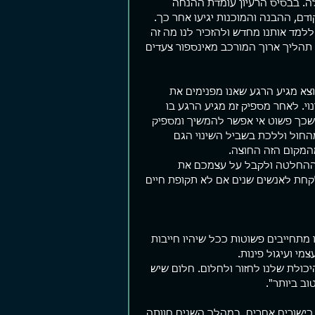
. בבסיס הרעיון עומדת ההנחה 
דם, ההבנה והמוכנות יגיעו אחר כך. 
ללמד אותנו מחדש ולהזכיר לנו מה זה 
תהליך ארוך המורכב מאינספור צעדים 
וצא מגיע הרגע שאנו מפנימים את 
י. לאחר מספיק זמ מגיע הרגע בו 
שכך פשוט אי אפשר להמשיך ומספיק 
החול וללכת בשביל השינוי הגם 
מהמקום הזה החוצה.
 ההחלטה ולקבל על עצמכם את 
לקחת לאנשים שנים אם לא תקופת חיים 
מתחייבים פשוטות ככל שיהיו חייבות 
מי ועיגול פינות.
ולת שלנו לחזור ולחלום. חלום שיש 
ב ביותר".
 כישורים אחרים, במהלך השנים חוותה 