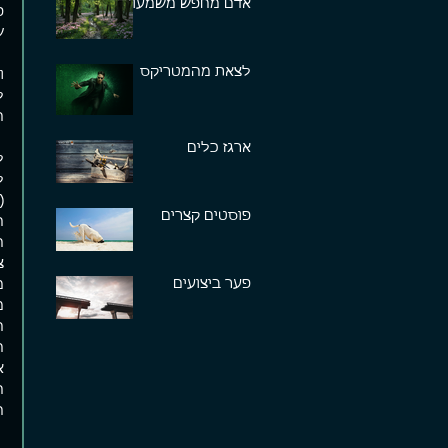
אדם מחפש משמעות
פ
ש
לצאת מהמטריקס
ו
ל
ה
ארגז כלים
ל
ל
(
פוסטים קצרים
ה
ה
צ
פער ביצועים
מ
מ
ה
א
ה
ה