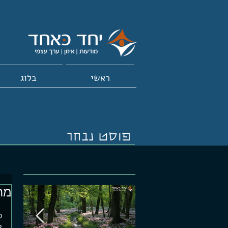
ראשי
בלוג
פוסט נבחר
מת
פ
ל