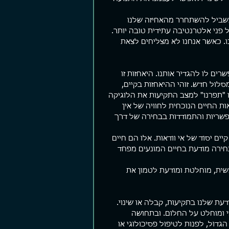
שביל להשתחרר מהאחיזה שלנו 
ל פני אלטרנטיבה עתידית טובה יותר. 
ם קצרים
פער ביצועים
שומר 
ו. כאשר אנחנו לא מצליחים לצאת 
צים פוסטים קצרים. עזבו פוסטים,
יש מלא תאוריה שם בחוץ על איך הופכים
"אתה יהו
תנו Story, תנו Reels. העיקר אל תחפרו.
להיות עשירים, מוצלחים, חטובים,
מוכן בעל
רה לי לא מזמן תוך כדי גלילה
מאושרים, יפים יותר והכל כהרף עין. אם
לשמוע מש
ם לו להגדיר אותנו. היאחזות זו 
ל עמוד הפייסבוק שלי...
לא תוך כמה ימים אז תוך שבועות...
חשוך. "כן
לול חדש. זוהי ההיאחזות בקיים, 
ו "תפרנו" למצב התקיעות את הלוגיקה 
ת החיים הנוכחית לחוויה של אין 
פשריות והתמודדות בבחירה של דרך 
 יסוד של אי וודאות. אלו הם חיים 
חירה מודעת בחיים המונעים מפחד 
שית, מוחלטת ומודעת לטמון את 
 שלנו בתקיעות, קבלה או שינוי.
י ומוחלט על החלום. ובתחושה 
דול, לפנות לטיפול פסיכולוגי או 