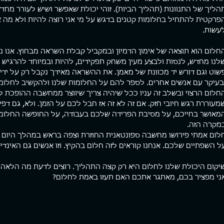
הליך של התנוונות (תהליך הביות). זוהי יכולת שאפשר ושיש לעורר מחדש 
פרקטית להתחיל בחלומות קטנים בדגש על מי אני רוצה להיות ולא מה אני
עשות.
חלום הוא תוצאה של אימון הדמיון ובמקביל קבלת השראה מבחוץ. אנו נ
לנו מחדש, לנסות ולבצע מעין משחק תפקידים, להיות ובמיוחד להרגיש לר
שוט וגם דורש יד מכוונת של מאמן. את ההשראה מאידך נקבל רק על ידי 
בעיקר עם אנשים אחרים. לספר להם על החלומות שלנו ולהקשיב לחלומ
חלום הרצוי ובשלב זה עניו ככל שיהיה צריך שיווצר ממחשבה ההופכת לת
מעוררת רגש חיובי חזק. אם זה לא זה אז חבל לכם על הזמן. ולא, גם דפי
מאושר בחייכם, על מסיבת הפרידה שלכם בעבודה, על החופשה החלומית 
מקרה הזה.
לום אמתי פירושו מחשבה ספונטאנית החוזרת וצפה בראש במהלך היום י
ל השפתיים שלכם. אנחנו קוראים לזה חלום בהקיץ. וזו אנשים גם האינדי
יקום היכולת שלנו לחלום היא רק קצה התהליך. רוצים לדעת מה הלאה? מ
ני מפציר בכם, מאתגר אתכם האם תעזו באמת לחלום?