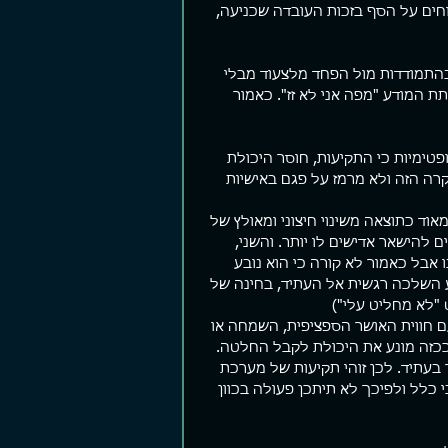
וחים על הסף בזכות העובדה שכניעה, 
בהתמודדות מול הפחד מלצעוד מבלי 
ת המודע "מפה אני לא זז". כאמור 
פטימיות כי התקיעות, חוסר היכולת 
רה הזה ולא מרמז על פגם באישיות 
וד כתוצאה משינוי חיצוני ומאולץ של 
 להישאר אדישים לו יותר. והשני, 
ו אבל כאמור לא קורה כי הוא נובע 
 השלכה רגשית אל העתיד, בחינה של 
"לא מחליט עלי")
ם חווית האושר הספציפית, השמחה או 
Blind S בשדה הראייה הרגשי וככזה מונע את היכולת לקבל החלטה. 
בעתיד. לכן זוהי תקיעות של מערכת 
כלל ולפיכך לא תיתכן פעולה בכוון 