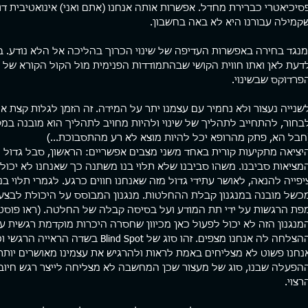
סיכיאטרי כברירת מחדל. אפשרות אותה אנחנו (אתם ואני) אינואטיבית ד
קמילה עבורנו היא לא באה בחשבון.
מנגד בחירה באפשרות העדיפה של שינוי הכרוך בהליכה אל הלא נודע. 
דעת לאן ואתו חווית הקושי שבהתמודדות הפנימית מול הקול הקורא של ת
פרדוקס שבשינוי.
שנייה נעצור ולא נחמיר עם עצמנו יתר על המידה. זה הזמן לגלות קצת או
בחור, להתחייב לתהליך של שינוי ולהיות מחויב לתהליך הוא מובנה במק
חבל הא, פתק מהרופא יכל להיות מוצא לא רע מהתסבוכת...) 
יציאה מתקיעות קורית באחד משני מצבים אפשריים: הראשון, סבל גדול מא
מציאות סביבנו. משהו סביבנו שלא תלוי בנו משתנה כך שאנחנו לא יכולים
יפייה להנאה, לאושר עתידי גדול מזה שאנחנו חווים כרגע. לגמרי תלוי בנ
כשל מובנה במנגנון קבלת ההחלטות. מנגנון המבוסס על היכולת לבצע
פת הרגשות על ידי תת המודע ועל בסיסה קבלה של החלטה. (ראו פוסט 
מנגנון הזה לא יכול לפעול כאן מכיוון שחסרה היכרות מוקדמת רגשית ע
ההצלחה לה אנחנו מצפים. זהו סוג של pot
נחנו פשוט לא מצליחים באמת לראות ולהרגיש את עצמינו מאושרים יותר 
הפעלה שבנו, סוג של מעצור שכן המחשבה לא מצליחה לייצר רגש חיובי 
רצוי.