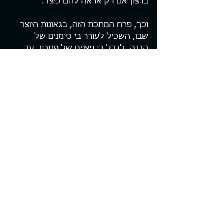
ברצון אם רק אראה להם כיצד.
וכך, פרח המתכת הזה, בגאונות היוצר 
שבו, השכיל לעורר בי סימנים של 
הבנה, לגדל בי ניצנים של פתרון. עד 
שנאות להראות לי את צופן ליבו 
ולהתפרק מנשקו.
פתרון הבעיות שלנו לפעמים לוקח זמן. 
לא בגלל שלא ניתן ליישם את הפתרון 
מהר, לא בגלל שחסרים משאבים 
למימוש הפתרון, או שאנחנו לא מוכנים 
לשלם את המחירים. אלא מכיוון 
שהצדדים המעורבים זקוקים לזמן.
זמן שיאפשר את פתרון הבעיה ובו בעת 
גם להשאיר את חלקיה שלמים, בריאים, 
חסונים וחזקים. גם פיזית אבל בעיקר 
נפשית ורוחנית.