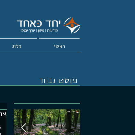
ראשי
בלוג
פוסט נבחר
צר
ל
ב