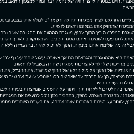
שגרת חיינו במטרה לייצר חוויה של נחמה רבה ומזור למצפון הדואב במק
בעיה.
ילדים התרגלנו לצייר מסגרות תחילה ורק אח"כ למלא אותן בצבע ובתוכן. 
מסגרת שתחזיק אותו במקומו ותשים לו סייג.
סגרת המפרידה בין התוך לחוץ, מסגרת המהווה את ההגדרה של הדבר עצמ
סתכלתם פעם לשמים וראיתם מסגרת סביב השמש וקווים לאורך הקרניים?
בל זה מה שלימדו אותנו מינקות. התוך לא יכול להיות בר הגדרה ללא 
אמת היא שהמסגרות והגבולות הם אך אשליה. עיגול שחור על דף לבן לא
נים מחייכות של ילד לא צריכות מסגרת שחורה בשביל להיראות.
ו הניגודיות של התוך אל מול הרקע של החוץ שמייצרת את ההבדל, את הש
ורח מציאות, הן לא חייבות להישאר שם בכדי שנוכל לדעת ולהגדיר מי אנ
גדלת והעצמת היש. 
שינוי בהחלט יכול לקרות תוך וויתור על החסמים שמייצרות בעיות הליבה
אנחנו. בהגדרת העצמי. להפך, בתהליך נכון נוכל להעצים את הניגודיות 
חוץ, לוותר על הצרות האהובות שלנו ולמחוק את הקווים השחורים מתמונת