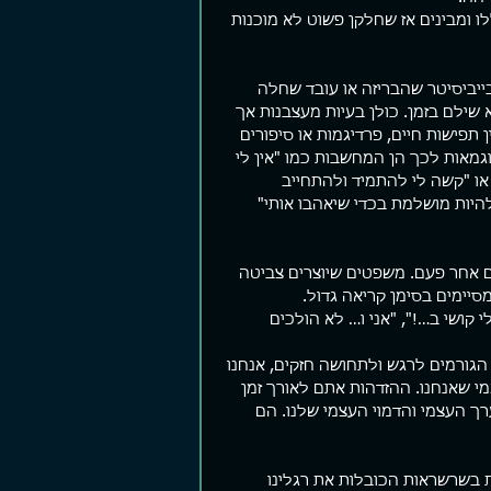
 ומבינים אז שחלקן פשוט לא מוכנות 
ם קצרים
פער ביצועים
שומר 
בייביסיטר שהבריזה או עובד שחלה 
צים פוסטים קצרים. עזבו פוסטים,
יש מלא תאוריה שם בחוץ על איך הופכים
"אתה יהו
 שילם בזמן. כולן בעיות מעצבנות אך 
תנו Story, תנו Reels. העיקר אל תחפרו.
להיות עשירים, מוצלחים, חטובים,
מוכן בעל
 תפישות חיים, פרדיגמות או סיפורים 
רה לי לא מזמן תוך כדי גלילה
מאושרים, יפים יותר והכל כהרף עין. אם
לשמוע מש
גמאות לכך הן המחשבות כמו "אין לי 
ל עמוד הפייסבוק שלי...
לא תוך כמה ימים אז תוך שבועות...
חשוך. "כן
או "קשה לי להתמיד ולהתחייב 
 להיות מושלמת בכדי שיאהבו אותי" 
 אחר פעם. משפטים שיוצרים צביטה 
יימים בסימן קריאה גדול.
י קושי ב…!", "אני ו… לא הולכים 
הגורמים לרגש ולתחושה חזקים, אנחנו 
י שאנחנו. ההזדהות אתם לאורך זמן 
 העצמי והדמוי העצמי שלנו. הם 
ת בשרשראות הכובלות את רגלינו 