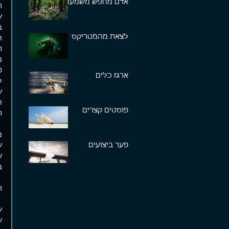
אדם מחפש משמעות
ו
ש
ב
לצאת מהמטריקס
ה
ו
מ
פ
ארגז כלים
ל
ש
ח
פוסטים קצרים
ו
מ
פער ביצועים
ש
ש
ב
ו
ש
ש