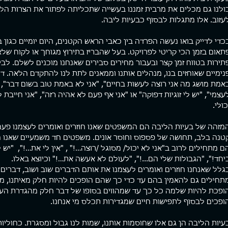
ולנו גם מכלים את מרבית זמננו בעשייה שתכליתה לפתור את הצרות הללו
עזוב. אלו מתגלות לבסוף כבעיות ליבה.
ת מהמטריקס
ארגז כלים
פוסטי
כדי לדייק בואו נעשה הפרדה בין כאבי הראש הקטנים, היום יומיים כגון 
ם המציאות סוגרת עלי. יש תחושה
פגשתי השבוע מתאמן שלי למפגש חיזוק
כולם רו
תאום בזמן הכי קריטי לפרויקט. בעל שהבריז בתירוץ מגוחך או לקוח שלא
 מוצא. קצת כמו לעשות רפטינג
תקופתי. מה לעשות, אני קרציה. לא נותן
תירות בטווח זמן קצר ובעבור מחירים סבירים שאנחנו מוכנים לשלם. לבין
ניון עמוק שקירותיו הכהים
למתאמנים שלי ליפול. אחד העקרונות הכי
חברה אמ
נימיים שאוחזים בנו, מנהלים אותנו וממאנים לתת לנו להתקדם הלאה. דו
ים לשמים, משאירים פס דק של
חשובים שלי באימון הוא שמעבר...
מהירה ש
אמת מושג מה אני רוצה לעשות בחיים", "אני לא באמת טוב בשום דבר", 
כחולים, מוארים מעל. מאבק עיקש
עצמי", "יש לי זוגיות דפוקה" או "אני אף פעם לא אהיה רזה", "אני חייבת
 קוצפים, נרטב מנתזי מים, חותר
אות בנתיב אחד שרק הוא אפשרי.
כולי.
להפסיק לחתור זה לא אופציה.
לא בשבילי. יש בי רצון פנימי
מזהה של בעיות הליבה הם המשפטים שאנו חוזרים ואומרים לעצמנו פעם
, להשתחרר, קול חזק שרוצה
טנה בלב, תחושה של פספוס וחוסר אונים. משפטים חד משמעיים שאנו מס
 די....!!! לעצור את המרוץ המשוגע
ם מתחילים לרוב ב"אני לא יכול/ מסוגל /רוצה…!" , "אין לי את…!",  "יש ל
יים. להתפכח. להתעורר יום אחד,
יחד!", "הגבולות שלי הם...!", "לעולם לא אעשה את…!" וכיוצא באלו.
ח לראות את המציאות כפי שהיא
לשנות את מציאות חיי. מחזיק
גלל שאנחנו חוזרים ואומרים לעצמנו את אותם הדברים שוב ושוב, דברים 
ה
תחילים גם להאמין בהם עד כדי כך שהם הופכים להיות חלק מאיתנו, ממ
ופכת להיות שלמה כל כך עד שמהווים בסופו של דבר חלק מהגדרת הערך
ופכים לבסוף לתפישות חיים שמגדירות תכלס מי אנחנו.
עיות הליבה הן גם אלו שחוסמות אותנו, שמות לנו גבול ומסגרת. כחוליו