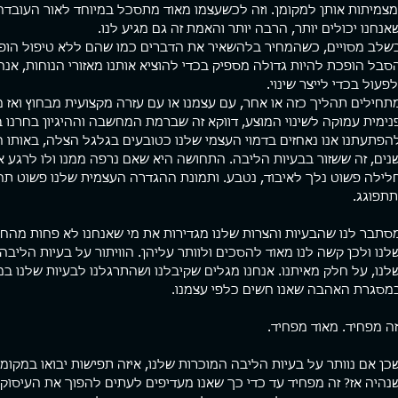
מצמיתות אותן למקומן. וזה לכשעצמו מאוד מתסכל במיוחד לאור העובדה
אנחנו יכולים יותר, הרבה יותר והאמת זה גם מגיע לנו.
שלב מסויים, כשהמחיר בלהשאיר את הדברים כמו שהם ללא טיפול הופך
סבל הופכת להיות גדולה מספיק בכדי להוציא אותנו מאזורי הנוחות, אנח
לפעול בכדי לייצר שינוי.
תחילים תהליך כזה או אחר, עם עצמנו או עם עזרה מקצועית מבחוץ ואז 
נימית עמוקה לשינוי המוצע, דווקא זה שברמת המחשבה וההיגיון בחרנו ב
הפתעתנו אנו נאחזים בדמוי העצמי שלנו כטובעים בגלגל הצלה, באותו ה
נים, זה ששזור בבעיות הליבה. התחושה היא שאם נרפה ממנו ולו לרגע או
לילה פשוט נלך לאיבוד, נטבע. ותמונת ההגדרה העצמית שלנו פשוט תחמ
תתפוגג.
סתבר לנו שהבעיות והצרות שלנו מגדירות את מי שאנחנו לא פחות מהחו
לנו ולכן קשה לנו מאוד להסכים ולוותר עליהן. הוויתור על בעיות הליבה
לנו, על חלק מאיתנו. אנחנו מגלים שקיבלנו ושהתרגלנו לבעיות שלנו במ
מסגרת האהבה שאנו חשים כלפי עצמנו.
זה מפחיד. מאוד מפחיד.
כן אם נוותר על בעיות הליבה המוכרות שלנו, איזה תפישות יבואו במקומ
נהיה אז? זה מפחיד עד כדי כך שאנו מעדיפים לעתים להפוך את העיסוק 