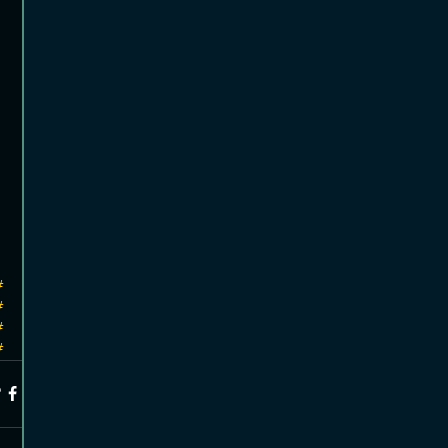
#
#
#
#