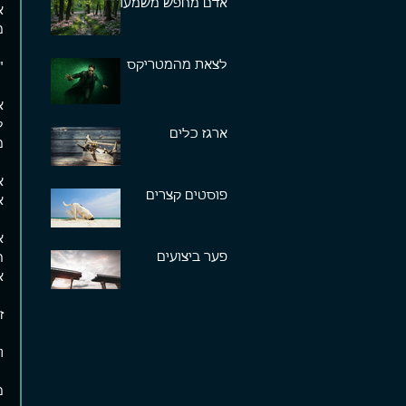
אדם מחפש משמעות
א
מ
לצאת מהמטריקס
"
א
ל
ארגז כלים
מ
א
פוסטים קצרים
א
א
פער ביצועים
ה
א
ז
ו
מ