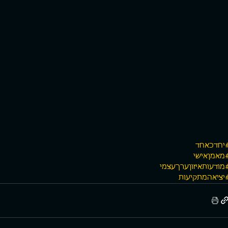
יחדכאחד
מאמןאישי
מודעותאיזוןערךעצמי
יציאהמתקיעות