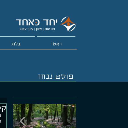
ראשי
בלוג
פוסט נבחר
קש
ב
ה