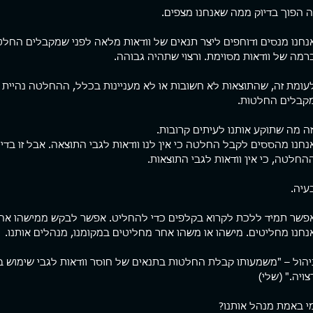
ה הפוך בדיוק ממה שאנחנו מצפים.
נחנו מנסים ודוחפים ליצר תנאים של וודאות מלאה לפני שמקבלים הח
ת מהמטריקס
ארגז כלים
פוסטי
רמה של וודאות מסוימת. ורצוי שתהיה גבוהה.
ם המציאות סוגרת עלי. יש תחושה
פגשתי השבוע מתאמן שלי למפגש חיזוק
כולם רו
 מוצא. קצת כמו לעשות רפטינג
תקופתי. מה לעשות, אני קרציה. לא נותן
עומת זה, שהתוצאות לא חשובות או לא מעניינות בכלל, ההחלטה נהיית קל
ניון עמוק שקירותיו הכהים
למתאמנים שלי ליפול. אחד העקרונות הכי
חברה אמ
קבלים החלטות.
ים לשמים, משאירים פס דק של
חשובים שלי באימון הוא שמעבר...
מהירה ש
כחולים, מוארים מעל. מאבק עיקש
זה מה שתוקע אותנו לעיתים קרובות. 
 קוצפים, נרטב מנתזי מים, חותר
אות בנתיב אחד שרק הוא אפשרי.
נחנו מהססים לקבל החלטה כי אין לנו וודאות לגבי התוצאה. אבל זו בדי
להפסיק לחתור זה לא אופציה.
החלטה, כי אין וודאות לגבי התוצאות.
לא בשבילי. יש בי רצון פנימי
, להשתחרר, קול חזק שרוצה
עיה.
 די....!!! לעצור את המרוץ המשוגע
יים. להתפכח. להתעורר יום אחד,
פשר תמיד ללכת לקרוא בקלפים כדי להחליט. אפשר לבקש ממישהו אחר 
ח לראות את המציאות כפי שהיא
לשנות את מציאות חיי. מחזיק
נחנו מחליטים. מישהו או משהו אחר מחליטים במקומנו, מנהלים אותנו.
ה
יהול – "משמעותו קבלת החלטות בתנאים של חוסר וודאות לגבי שימוש ב
צויה." (שלי)
י באמת מנהל אותנו?