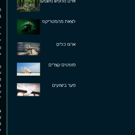
אדם מחפש משמעות
ו
ב
לצאת מהמטריקס
"
"
"
ארגז כלים
ו
ל
פוסטים קצרים
ר
ש
ו
פער ביצועים
כ
ש
"
ג
א
מ
ל