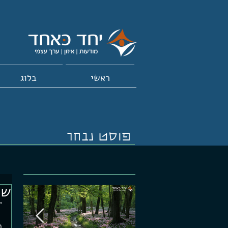
ראשי
בלוג
פוסט נבחר
שו
"
ה