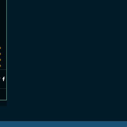
#
#
#
#