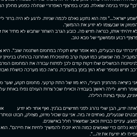
כן" עניתי בנימה שואלת. מביט בפרצוף האפרורי שנתלה כפסע מחלון המ
שמע ישראל..." ופה הוא נתקע נאלם לכמה שניות. לרגע לא היה ברור לי
ת מהמטריקס
ארגז כלים
פוסטי
פסוק או שבעצמו לא יודע את ההמשך. 
ם המציאות סוגרת עלי. יש תחושה
פגשתי השבוע מתאמן שלי למפגש חיזוק
כולם רו
א זיהיתי אותו, כנראה חדש פה. כובע הגרב השחור שחבש לא מתיר את זי
 מוצא. קצת כמו לעשות רפטינג
תקופתי. מה לעשות, אני קרציה. לא נותן
רצוף רבוע וממושקף של סבא טוב.
ניון עמוק שקירותיו הכהים
למתאמנים שלי ליפול. אחד העקרונות הכי
חברה אמ
ים לשמים, משאירים פס דק של
חשובים שלי באימון הוא שמעבר...
מהירה ש
דיברתי עם הבעלים, הוא אומר שיש תקלה במחסום ושתנסה שוב". היא 
כחולים, מוארים מעל. מאבק עיקש
מקביל. מה שנשמע כמו זעקת קרב מתוסכלת ואחרונה בהחלט בניסיון ש
 קוצפים, נרטב מנתזי מים, חותר
אות בנתיב אחד שרק הוא אפשרי.
ניסיונות הכושלים שלו דקות קודם לכן לפתוח עבורה את המחסום הסרבן
להפסיק לחתור זה לא אופציה.
כב חדש ומספר שלא הוזן בזמן במערכת. נראה כמו מערכה כושלת ואבוד
לא בשבילי. יש בי רצון פנימי
, להשתחרר, קול חזק שרוצה
ני ביציאה מהחניון העילי, היא מזו של התת קרקעי. מחסום תקוע, שער סגו
 די....!!! לעצור את המרוץ המשוגע
ומר חדש. לילה ראשון בעבודה וכאילו שכל צרות העולם נפלו באחת על כ
יים. להתפכח. להתעורר יום אחד,
ונים, עטוף בצינת הלילה.
ח לראות את המציאות כפי שהיא
לשנות את מציאות חיי. מחזיק
ה
אתה יודע, הבן שלי נהרג לפני חודשיים בג'נין. ואף אחד לא יודע 	את זה..." הוא זרק לעברי.
בטים שננעלים, נאחזים זה בזה. אני עם שכול סדוק, מצולק, חבוט ונסתר 
מגע. עיניים כבויות וכאב שמשאיר חלל באישונים.
הוא נלחם כדי שאנשים כמוה והיא יוכלו להמשיך לחיות את חייהם". הוא ס
פילו לא יודעת את זה...". 