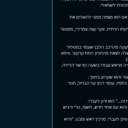
כונית לשמאלי.
 אם הוא מצפה ממני להשלים את 
ם קצרים
פער ביצועים
שומר 
צים פוסטים קצרים. עזבו פוסטים,
יש מלא תאוריה שם בחוץ על איך הופכים
"אתה יהו
קתו הדתית. זוקר קצה צמרירי, ממסגר 
תנו Story, תנו Reels. העיקר אל תחפרו.
להיות עשירים, מוצלחים, חטובים,
מוכן בעל
רה לי לא מזמן תוך כדי גלילה
מאושרים, יפים יותר והכל כהרף עין. אם
לשמוע מש
ל עמוד הפייסבוק שלי...
לא תוך כמה ימים אז תוך שבועות...
חשוך. "כן
צעקה מהרכב הלבן שעמד במסלול 
לה לצאת מהחניון התת קרקעי. סיפא 
. 
ה מראש עבורו בשעה כזו של הלילה.
ר והוא שקרוע בתווך. 
תפיו. עומד רכון על הברזל, חסר 
והוא עם אחד חדש, חשוף, טרי ורגיש 
ינן לעברי. מרכין ראש ומבט. "והיא 