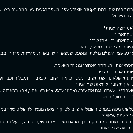
ברור היה שהדרמה הקטנה שאירע לפני מספר רגעים ליד המחסום בצד 
לב השכול.
אני רוצה למות" 
להתאבד"
להתאחד יחד אתו שוב". 
נשבר מולי בבכי חרישי, בכאב.
רגע עצר העולם מלכת. ומשפט שנשאר תלוי באוויר. מהדהד. מרחף. ממא
איתי אותו. מסתתר מאחורי זגוגיות משקפיו.
ניות ארוכות חלפו.
ידעתי שלא נדרשת תשובה ממני. כי אין תשובה לכאב חד ומבליח וכנה ועמ
י אין תשובה לוודאות של המוות.
לחתי יד לעברו. וגם את ליבי. נאחזנו לרגע איש ביד אחיו, אחד בכאבו של
תהיה חזק" לחשתי.
לשתי מטה בזמזום חשמלי אופייני לכיוון היציאה מנסה להשליט סדר במח
ני? למה עכשיו?
ביט בדמותו המתרחקת דרך מראת הצד. נאחז בשער הברזל, נועל בבטחה 
יבו וזה שלי מאחור.