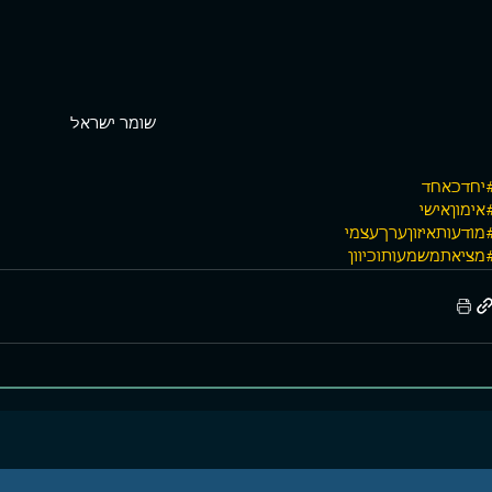
שומר ישראל
יחדכאחד
אימוןאישי
מודעותאיזוןערךעצמי
מציאתמשמעותוכיוון