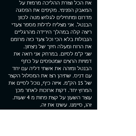
את הכל וצורת ההליכה מרמזת על 
המאבק הפנימי. מקיפים את הפסגה 
מדרום ומתחילים לגלוש מטה לכוון 
הבנטל. אני מצליח לדלות מספר צעדי 
ריצה קלה במהלך הירידה מהרגליים 
הנבולות בלא הכי וכל צעד כזה מרומם 
את הרוח ומעלה חיוך של ניצחון.
שני ק"מ לסיום. במרחק אני רואה את 
דמויות הרצים שמטפסים על כתף 
הבנטל ומזהה את אשתי דליה עם יחד 
עם דניס. שתיהן רצו את המסלול הקצר 
של 15 הק"מ. איזה כיף, נוכל לסיים את 
המרוץ יחד. דקות ארוכות לאחר מכן 
עוצר השעון על קצת פחות מ 4 שעות. 
זהו, סיימנו. עשינו את זה.
שלא תבינו לא נכון. אני אידיוט. לא 
עושים דבר כזה. לא יוצאים לכזו תחרות 
ללא הכנה מוקדמת. הכנה טובה. זה 