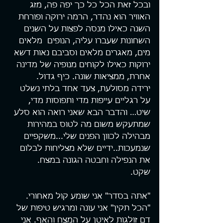
ובכל זאת הכל כל כך יפה פה, מזג 
האוויר הוא נהדר, הרמה ירוקה ופורחת 
השנה כאילו מנסה לפצות על השנים 
השחונות שעברו עליה, הנופים  מלאים 
מים, מאגרים מלאים וסביבם נאות דשא 
ירוקות כאילו לקוחים מנופיה של מדינה 
אחרת, ממציאות שונה. כיף גדול.
ירידה מסולעת, צעד אחד בלתי נשלט 
על רגליים עייפות מדי ותפוסות מדי, 
שיט… והדבר הבא שאני רואה הוא סלע 
שמתעקש משום מה לטוס במהירות 
מבהילה לכוון הפנים שלי...משקפיים 
שנמעכות..ידיים שלא מצליחות לבלום 
את הנפילה וחבטה הגונה במצח.
שקט.
"אתה בסדר" אני שומע קול מאחורי.
"הכל תקין" אני עונה ומרגיש טיפות של 
דם זולגות לאיטן על המצח והאף. אני 