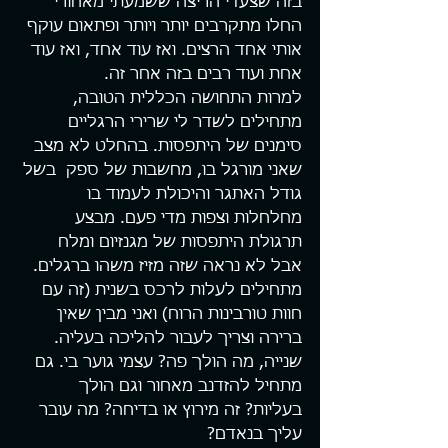
בזה שצעדי הריצה ששמעתי מאחורי 
החלו מתקרבים יותר ויותר ופתאום עוקף 
אותי אחד הרצים. ואז עוד אחד, ואז עוד 
אחת ועוד רבים בזה אחר זה.
למרות התחושה הכללית הטובה, 
מתחילים לשדר לי שרירי הרגליים 
סימנים של היתפסות. בהחלט לא מצב 
שאני מורגל בו, מחשבות של ספק  בשל 
גודל האתגר והיכולת לעמוד בו 
מחלחלות וצפות מדי פעם. מבצע 
תרגולת היתפסות של מגנזיום ומלח 
אבל לא נראה שזה מזיז משהו ברגלים. 
מתחילים לעלות לרכס בשנית (זה עם 
חוות טורבינות הרוח) ואני מבין שאין 
ברירה וצריך לעבור להליכה בעליה.
שנייה, מה הולך פה? עצמי גוער בי. גם 
מתחיל להזדנב מאחור וגם הולך 
בעליות? זה מירוץ או בדיחה? מה עובר 
עליך בנאדם?