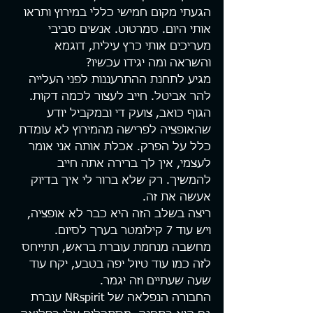
הגעתי מקום חמישי כללי במירוץ ותראו 
אותי היום. סמרטוט. אנשים סביבי 
מעריכים אותי כרץ עילית, דוגמא 
והשראה ומה יגידו עכשיו?
מגיע לתחנת ההתרעננות לפני העלייה 
להר אביטל. חייב לעצור לכמה דקות. 
הגוף כואב, צועק די ובמקביל יודע 
שהאופציה לפרישה מהמירוץ לא עומדת 
כלל על הפרק. אכלת אותה אני אומר 
לעצמי, אין לך ברירה אתה חייב 
להמשיך. רק שלא ברור לי איך בדיוק 
אעשה את זה.
ריצה בשלב הזה היא כבר לא אופציה, 
ויש עוד 7 קילומטר בערך לסיום. 
מחשבה מנחמת עוברת בראש, תתייחס 
לזה כמו עוד טיול יפה בטבע, יקח עוד 
שעה שעתיים וזה יגמר.
החבורה הנפלאה של NRspirit עוברת 