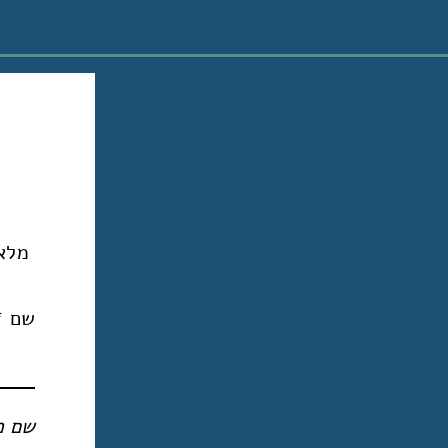
מלא
שם
שם מ