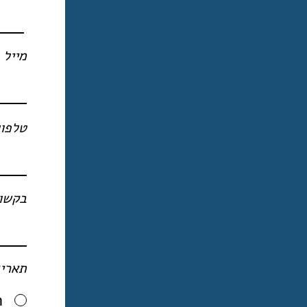
מייל
טלפון
בקשות
תארי
ת