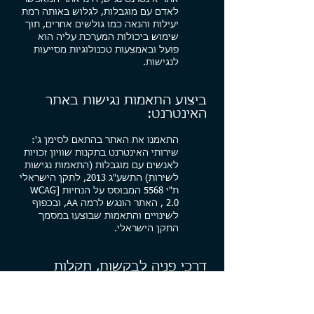
לאדם עם מוגבלות, לגלוש באותה רמת
יעילות והנאה כמו גולשים אחרים, תוך
שימוש ביכולות המערכת עליה הוא
פועל ובאמצעות טכנולוגיות מסייעות
לנגישות.
ביצוע התאמות נגישות באתר
האינטרנט:
התאמנו את האתר בהתאם לסימן ג':
שירותי האינטרנט בתקנות שוויון זכויות
לאנשים עם מוגבלות (התאמות נגישות
לשירות) התשע"ג 2013, לתקן הישראלי
ת"י 5568 המבוסס על הנחיות [WCAG
2.0 , האתר הונגש לרמה AA, ובכפוף
לשינויים והתאמות שבוצעו במסמך
התקן הישראלי.
דרכי פניה לבקשות, תקלות
נגישות והצעות לשיפור:
במידה ומצאתם באתר האינטרנט בעיה