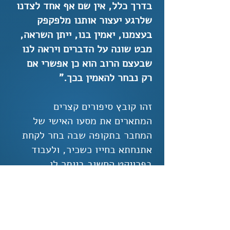
בדרך כלל, אין שם אף אחד לצדנו
שלרגע יעצור אותנו מלפקפק
בעצמנו, יאמין בנו, ייתן השראה,
מבט שונה על הדברים ויראה לנו
שבעצם הרוב הוא כן אפשרי אם
רק נבחר להאמין בכך."
זהו קובץ סיפורים קצרים
המתארים את מסעו האישי של
המחבר בתקופה שבה בחר לקחת
אתנחתא בחייו כשכיר, ולעבוד
בפרויקט החשוב ביותר לו
ולמשפחתו: חייו.
זהו מסע אמיץ של לבטים
והחלטות, של התמודדות
והתחשלות המבטא צמיחה. זהו