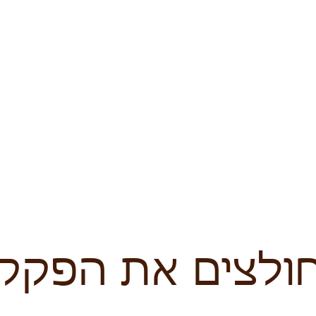
אנשים משתפים
אודות
צרו קשר
אישי | ניהולי-עסקי | זוגי
אימון למציאת משמעות וכיוון -
מבינים, מחליטים ומגשימים
ולצים את הפקק