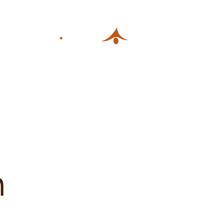
ראשי
בלוג
ח