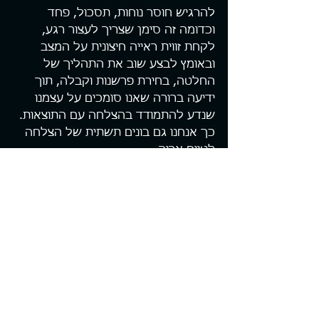
להרגיש חוסר נוחות, תסכול, פחד 
וכדומה זה סימן שצריך לעצור רגע, 
לקחת זווית ראייה חיצונית על המצב 
ובאומץ לבצע שוב את התהליך של 
החלטה, בחירת פרשנות וקבלה, תוך 
ידיעה ברורה שאנו סומכים על עצמנו 
שנדע להתמודד בהצלחה עם התוצאות. 
כך אנחנו גם בונים תשתית של הצלחה 
לטווח ארוך.
בנוסף כמובן צריך לוודא שיש לנו כוון, 
יעדים ומטרות ארוכי טווח ומוגדרים, 
ולקבוע מראש נקודות בקרה לאורך 
התהליך. זאת אומרת לסגל התנהלות 
חדשה של משוב מתוכנן בזמן ולא רק 
כתוצאה מתחושה שמשהו התחיל 
להשתבש בדרך.
עוד נדרשת מודעות של שמירה על 