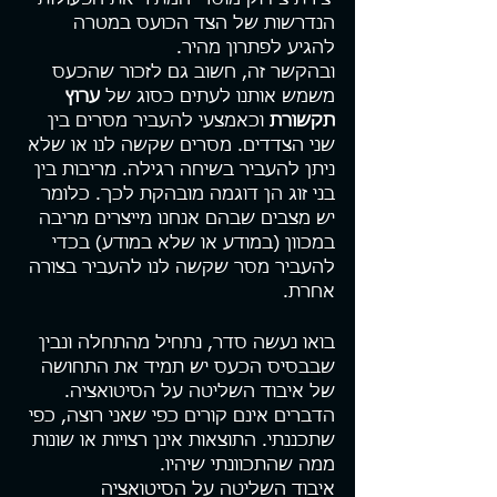
יצירת צידוק מוסרי המתיר את הפעולות 
הנדרשות של הצד הכועס במטרה 
להגיע לפתרון מהיר.
ובהקשר זה, חשוב גם לזכור שהכעס 
משמש אותנו לעתים כסוג של 
ערוץ 
תקשורת
 וכאמצעי להעביר מסרים בין 
שני הצדדים. מסרים שקשה לנו או שלא 
ניתן להעביר בשיחה רגילה. מריבות בין 
בני זוג הן דוגמה מובהקת לכך. כלומר 
יש מצבים שבהם אנחנו מייצרים מריבה 
במכוון (במודע או שלא במודע) בכדי 
להעביר מסר שקשה לנו להעביר בצורה 
אחרת.
בואו נעשה סדר, נתחיל מהתחלה ונבין 
שבבסיס הכעס יש תמיד את התחושה 
של איבוד השליטה על הסיטואציה. 
הדברים אינם קורים כפי שאני רוצה, כפי 
שתכננתי. התוצאות אינן רצויות או שונות 
ממה שהתכוונתי שיהיו.
איבוד השליטה על הסיטואציה 