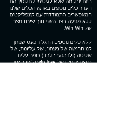
היום יום. מה שלא לגיטימי לחלוטין הם 
העדר כלים נוספים בארגז הכלים שלנו 
המאפשרים התמודדות עם קונפליקטים 
ללא פגיעה בצד השני תוך יצירת מצב 
של Win-Win.
ללא כלים נוספים הרגל הכעס שנותן 
לנו תחושה של ניצחון, של עליונות, של 
שליטה (ולו רגעי בלבד) כופה עלינו 
בעצם יחסים של win-lose ולאורך זמן 
מדרדר את היחסים שלנו ל lose-lose . 
שכרנו יוצא תמיד בהפסד ולכן חייב 
הכעס להיות לא הברירה הראשונה, גם 
לא ברירת המחדל אלא הבחירה 
האחרונה. ברירת האין ברירה.
הדבר החשוב ביותר לכן הוא לא 
להתכחש לכעס או להדחיק אותו כאשר 
אין אלטרנטיבה אחרת, שכן כך ניוותר 
בתחושה של פחד, חוסר שליטה, חוסר 