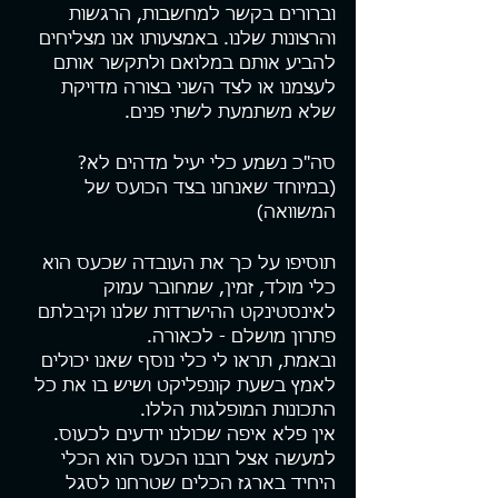
וברורים בקשר למחשבות, הרגשות 
והרצונות שלנו. באמצעותו אנו מצליחים 
להביע אותם במלואם ולתקשר אותם 
לעצמנו או לצד השני בצורה מדויקת 
שלא משתמעת לשתי פנים.
סה"כ נשמע כלי יעיל מדהים לא? 
(במיוחד שאנחנו בצד הכועס של 
המשוואה)
תוסיפו על כך את העובדה שכעס הוא 
כלי מולד, זמין, שמחובר עמוק 
לאינסטינקט ההישרדות שלנו וקיבלתם 
פתרון מושלם - לכאורה.
ובאמת, תראו לי כלי נוסף שאנו יכולים 
לאמץ בשעת קונפליקט ושיש בו את כל 
התכונות המופלגות הללו. 
אין פלא איפה שכולנו יודעים לכעוס. 
למעשה אצל רובנו הכעס הוא הכלי 
היחיד בארגז הכלים שטרחנו לסגל 