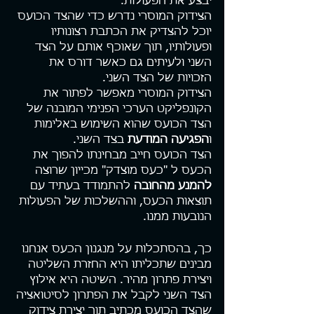
יבצע את הפעולות. 
הצידוק המוסרי נדרש כדי שהצד הכועס 
יוכל להצדיק את הכתבת רצונותיו 
ופעולותיו, תוך שאוכף אותם על הצד 
השני ולעיתים גם כאשר דורס את 
הזכויות של הצד השני. 
הצידוק המוסרי מאפשר לפתור את 
הקונפליקט הערכי הפנימי המובנה של 
הצד הכועס שהוא השימוש באלימות 
ו
הפגיעה המודעת
 בצד השני.
הצד הכועס חייב מבחינתו להפוך את 
הכעס ל "כעס מוצדק" מכייון שרוצה 
להמנע מהחובה
 להתמודד בעתיד
עם 
תוצאות הכעס, וההשלכות של הפעולות 
הנובעות ממנו.
כך, בהסתכלות על מנגנון הכעס אנחנו 
מבינים שתכליתו היא החזרת השליטה 
ויצירת פתרון מהיר. השיטה היא אילוץ 
הצד השני לקבל את הפתרון לסיטואציה 
שהצד הכועס מכתיב תוך יצירת צידוק 