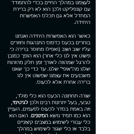
לעצמנו במהלך החיים בכדי להתמודד 
עם קונפליקט ולכן הוא לא רק ברירת 
המחדל אלא גם תכלס האפשרות 
היחידה.
כאשר הוא האפשרות היחידה ואנחנו 
בוחרים בכעס כדפוס התנהגות וחוזרים 
עליו שוב ושוב (ואפילו מחוסר ברירה כי 
פשוט אין לנו כלי אחר) הוא הופך כמובן 
להרגל שמהווה לאורך זמן חלק מהזהות 
שלנו מה"אופי" שלנו. עד כדי כך שאנו 
משכנעים את עצמנו שפשוט אין לנו 
ברירה אחרת אלא לכעוס.
שורה תחתונה הכעס הוא כלי מולד, 
טבעי, בעל יתרונות רבים ולכן 
לגיטימי
, 
וזה באמת בסדר לכעוס לפעמים. העניין 
הוא כמו תמיד נושא 
המינונים
. האם הוא 
כלי עבורי לשימוש במצבים קיצוניים 
בלבד או כלי שגור לשימוש במהלך 