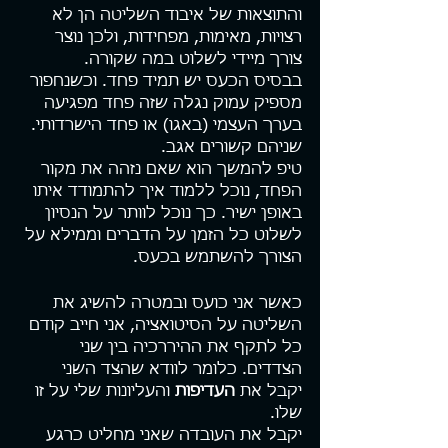
והתוצאות של איבוד השליטה הן לא 
רצויות, מאימות, מפחידות, ולכן נוצר 
צורך מיידי לשלוט במה שקורה. 
בבסיס הכעס יש תמיד פחד. וכשנחפור 
מספיק עמוק נגלה שזה פחד מפגיעה 
בערך העצמי (באגו) או פחד הישרדותי. 
שניהם קשורים אגב.
טיפ להמשך הוא שאם נזהה את מקור 
הפחד, נוכל ללמוד איך להתמודד איתו 
באופן ישיר. כך נוכל לוותר על הנסיון 
לשלוט כל הזמן על הדברים וממילא על 
הצורך להשתמש בכעס.
כאשר אני כועס ובמטרה להשיג את 
השליטה על הסיטואציה, אני חייב קודם 
כל לתקף את ההיררכיה בין שני 
הצדדים. כלומר לוודא שהצד השני 
יקבל את 
העדיפות 
והעליונות שלי על זו 
שלו. 
יקבל את העובדה שאני מחליט כרגע 