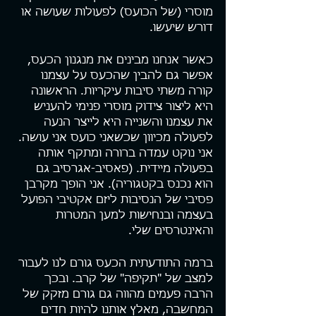
מוסרי (של הכועס) לפעולות שעושה או 
דורש שיעשו.
כאשר אנחנו מבינים את מנגנון הכעס, 
אפשר גם להבין שהכעס על עצמנו 
קורה משתי סיבות עיקריות. הראשונה  
היא ליצור צידוק מוסרי פנימי להעניש 
את עצמנו והשנייה היא לייצר הנעה 
לפעולה מכיוון שכשאני כועס אני עושה. 
אני נוקט עמדה ברורה ומתקף אותה 
בפעולה מיידית. (פאסיב-אגרסיב גם 
הוא נכנס בקטגוריה). אני הופך מקרבן 
פסיבי של הנסיבות ליזם אקטיבי הפועל 
בעצמה ובנחישות למען המטרות 
והאינטרסים שלי.
ברמה התודעתית הכעס גורם לנו לעבור 
למצב של "תקיפה" של קרב. ובכך 
הרבה פעמים מהווה גם גורם מזקק של 
המחשבה, מאלץ אותנו להיות חדים 