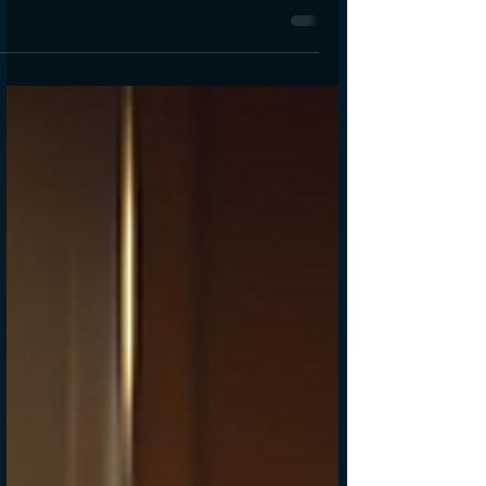
לגזור עוגן
יש אמירות ששמעתי בילדות כמו "העבר רודף
אותו" שלא באמת הבנתי. עד שהעבר שלי
התחיל לרדוף אותי. לרדוף אחרי. לרדוף
כמובן מלשון של לא נותן...