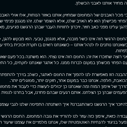
ה מחזיר אותנו לאבני הכשלון.
י מכל האבנים של המחסום שמחזיק אותנו באזור הנוחות, אלו אולי האבני
פחד מכישלון הוא לא האויב שלנו, אלא השומר שלנו. זהו מנגנון פנימי 
הגן עלינו מפני כאב חוזר. זיכרון לחוויות העבר שבהן הרגשנו פגיעים, מא
חסם הרגשי הזה אינו כשל מובנה, אלא מנגנון, טבעי. הוא מבקש להגן, 
שאנחנו נותנים לו לנהל אותנו – כשאנחנו רואים בו תקרת זכוכית בלתי 
פתוח.
ני רוצה שתזכרו את זה: החסם הזה אינו נצחי. הוא משתנה בכל פעם שאנ
ם הפחד מכשלון במקום לברוח ממנו. כל אתגר שאנחנו לוקחים, כל התק
הבנה הזו מאפשרת לנו להפוך את החסם לאתגר, כשלב בדרך להתפתחות
כואבת, חלפה. אנחנו כבר במקום אחר, חזקים יותר, מסוגלים יותר.
דרך של אימון המוח ומה שאנחנו כן יכולים לעשות כדי לעבור את מחסום
פעמים שבהן כן הצלחנו. אותם רגעים שבהם פחדנו, אבל בחרנו לנסות ב
היזכר איך הרגשנו כשהתגברנו? איך השתנתה התפיסה שלנו לגבי עצמנו
בודה כזאת, אימון כזה עוזר לנו להוריד את גובה המחסום. החסם הרגשי 
פעל בניגוד להנחיות האוטומטיות שלו, אנחנו מלמדים את עצמנו שיעור ח