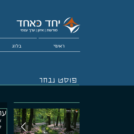
ראשי
בלוג
פוסט נבחר
עו
א
ז