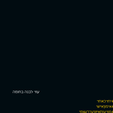
עוד לבנה בחומה
יחדכאחד
אימוןאישי
מודעותאיזוןערךעצמי