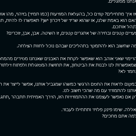
נחנו מסוגלים.
ז איך מתחילים? קודם כל, בהעלאת המודעות (כמו תמיד) בזיהוי, מהו אות
אם הוא באמת שלנו, או שהוא שריד של זיכרון ישן? תאפשרו לו להיות, תנו 
נהל אותכם.
עדים קטנים ובחירה של אתגרים קטנים, זו השיטה. אבן, אבן, זוכרים?
ה שחשוב הוא להתמקד בתהליכים שבהם נוכל לחוות הצלחה. 
דימוי שאני אוהב הוא שאפשר לקחת את האבנים שאנחנו מסירים מהמחסו
מאפשרות לנו לבנות את הביטחון, את תחושת המסוגלות ולפתוח דלתות
חמד לא?
מקום לראות את החסם הרגשי כמשהו שמגביל אותנו, אפשר לייצר את ההי
ותנו להתמודד עם מה שהכי חשוב לנו.
ק אם נאפשר לעצמנו את ההתמודדות הזו, הדרך האמיתית תתבהר ,תתגבש 
אללה. שימו פינק פלויד ותתחילו לעבוד.
מה אתם מחכים?