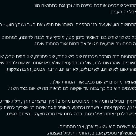
תנצל שמכניס אותכם לפינה הזו. וכן וגם לתחושה הזו.
בל זה העניין.
ת מהמטריקס
ארגז כלים
פוסטי
תחושה הזו, שעולה בנו מבפנים. משהו שם תופס את הלב ולוחץ חזק. - ב
ם המציאות סוגרת עלי. יש תחושה
פגשתי השבוע מתאמן שלי למפגש חיזוק
כולם רו
 מוצא. קצת כמו לעשות רפטינג
תקופתי. מה לעשות, אני קרציה. לא נותן
ל כשלון שורט בנו ומשאיר סימן קטן, מוסיף עוד לבנה לחומה, למחסום 
ניון עמוק שקירותיו הכהים
למתאמנים שלי ליפול. אחד העקרונות הכי
חברה אמ
ה המחסום שבעצם מגדיר את תחום אזור הנוחות שלנו.
ים לשמים, משאירים פס דק של
חשובים שלי באימון הוא שמעבר...
מהירה ש
כחולים, מוארים מעל. מאבק עיקש
מחסום הזה מורכב מלבנים של כישלונות, של פחדים, של חווית סבל, ש
 קוצפים, נרטב מנתזי מים, חותר
אות בנתיב אחד שרק הוא אפשרי.
שובים, שהרגשנו לבד, של כל הפעמים שלא ראו אותנו. יש שם לבנים ש
להפסיק לחתור זה לא אופציה.
הרגשנו לא שווים, לא יכולים, לא רצויים. הרבה אבנים, הרבה צלקות.
לא בשבילי. יש בי רצון פנימי
, להשתחרר, קול חזק שרוצה
ואחאד מחסום יש שם סביב אזור הנוחות שלנו.
 די....!!! לעצור את המרוץ המשוגע
פעמים הוא כל כך גבוה עד שקשה לנו לראות מה יש שם בצד השני.
יים. להתפכח. להתעורר יום אחד,
ח לראות את המציאות כפי שהיא
לשנות את מציאות חיי. מחזיק
ז איך מפילים חומה איך ממוטטים מחסום? איך מייצרים חרך, דלת שדר
ה
קי, להקיף אותו 7 פעמים ולתקוע בשופר זו גם שיטה רק שצריך להיות קודם בחוץ!!
פשר לנגף אותו באיל ניגוח, ככה לתת איזו מכה חזקה... הייתם רוצים.
א השיטה היא לשלוף אבן, אבן מהחומה.
כשנשלוף מספיק אבנים, החומה תיפול מעצמה.