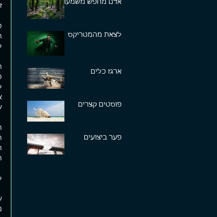
אדם מחפש משמעות
ז
כ
לצאת מהמטריקס
ה
ל
ה
ארגז כלים
כ
ל
א
פוסטים קצרים
ע
ה
פער ביצועים
ה
ה
ה
ל
ע
נ