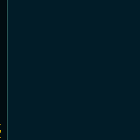
#
#
#